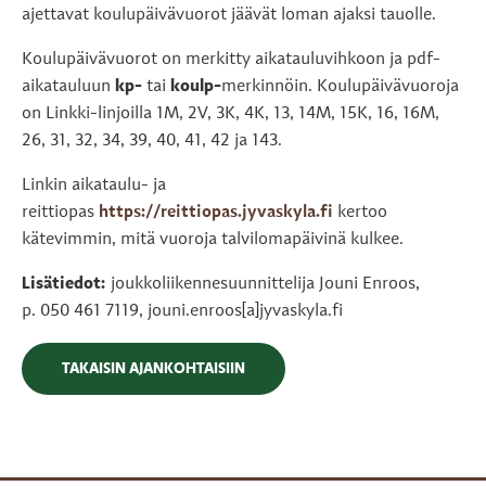
ajettavat koulupäivävuorot jäävät loman ajaksi tauolle.
Koulupäivävuorot on merkitty aikatauluvihkoon ja pdf-
aikatauluun
kp-
tai
koulp-
merkinnöin. Koulupäivävuoroja
on Linkki-linjoilla 1M, 2V, 3K, 4K, 13, 14M, 15K, 16, 16M,
26, 31, 32, 34, 39, 40, 41, 42 ja 143.
Linkin aikataulu- ja
reittiopas
https://reittiopas.jyvaskyla.fi
kertoo
kätevimmin, mitä vuoroja talvilomapäivinä kulkee.
Lisätiedot:
joukkoliikennesuunnittelija Jouni Enroos,
p. 050 461 7119, jouni.enroos[a]jyvaskyla.fi
TAKAISIN AJANKOHTAISIIN