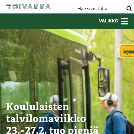
VALIKKO
Koululaisten
talvilomaviikko
23.-27.2. tuo pieniä