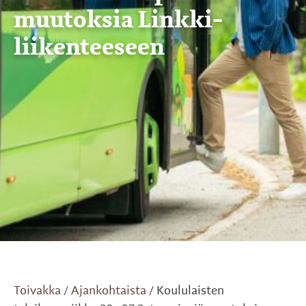
muutoksia Linkki-
liikenteeseen
Toivakka
Ajankohtaista
Koululaisten
/
/