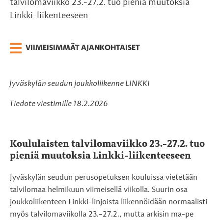
talvilomaviikko 23.-27.2. tuo pieniä muutoksia
Linkki-liikenteeseen
VIIMEISIMMÄT AJANKOHTAISET
Jyväskylän seudun joukkoliikenne LINKKI
Tiedote viestimille 18.2.2026
Koululaisten talvilomaviikko 23.-27.2. tuo
pieniä muutoksia Linkki-liikenteeseen
Jyväskylän seudun perusopetuksen kouluissa vietetään
talvilomaa helmikuun viimeisellä viikolla. Suurin osa
joukkoliikenteen Linkki-linjoista liikennöidään normaalisti
myös talvilomaviikolla 23.–27.2., mutta arkisin ma-pe