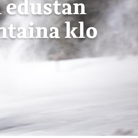
n edustan
ntaina klo