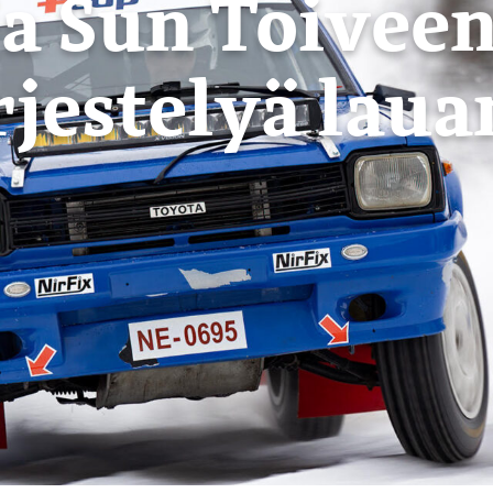
a Sun Toivee
rjestelyä laua