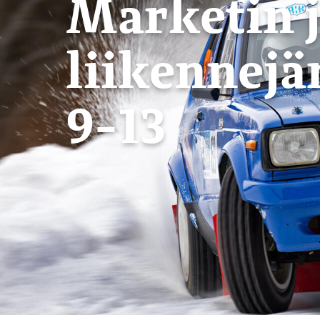
Marketin j
liikennejä
9-13