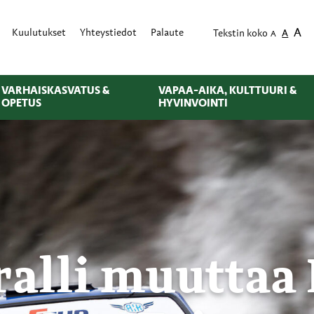
A
Kuulutukset
Yhteystiedot
Palaute
Tekstin koko
A
A
VARHAISKASVATUS &
VAPAA-AIKA, KULTTUURI &
OPETUS
HYVINVOINTI
alli muuttaa