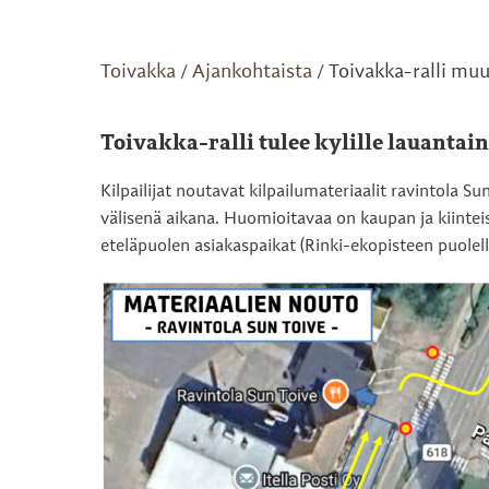
Toivakka
Ajankohtaista
Toivakka-ralli muu
/
/
Toivakka-ralli tulee kylille lauantain
Kilpailijat noutavat kilpailumateriaalit ravintola Su
välisenä aikana. Huomioitavaa on kaupan ja kiintei
eteläpuolen asiakaspaikat (Rinki-ekopisteen puolell