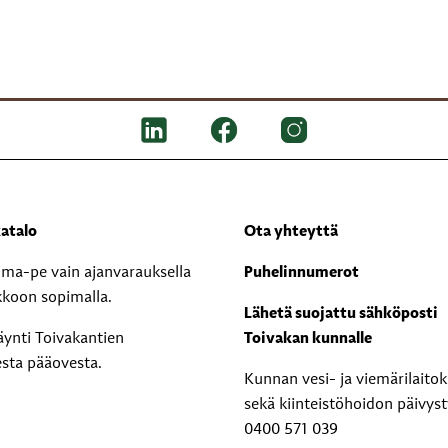
atalo
Ota yhteyttä
i ma-pe vain ajanvarauksella
Puhelinnumerot
kkoon sopimalla.
Lähetä suojattu sähköposti
äynti Toivakantien
Toivakan kunnalle
esta pääovesta.
Kunnan vesi- ja viemärilaito
sekä kiinteistöhoidon päivyst
0400 571 039