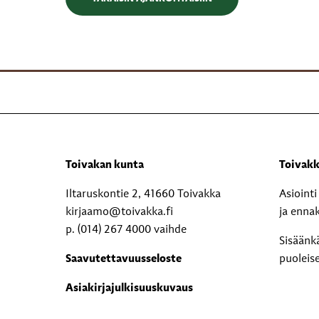
Toivakan kunta
Toivakk
Iltaruskontie 2, 41660 Toivakka
Asioint
kirjaamo@toivakka.fi
ja enna
p. (014) 267 4000 vaihde
Sisäänk
Saavutettavuusseloste
puoleis
Asiakirjajulkisuuskuvaus