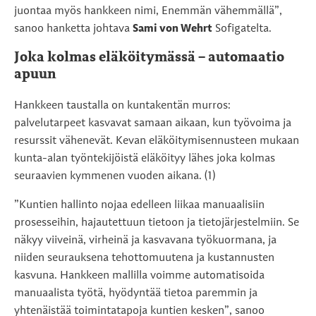
juontaa myös hankkeen nimi, Enemmän vähemmällä”,
sanoo hanketta johtava
Sami von Wehrt
Sofigatelta.
Joka kolmas eläköitymässä – automaatio
apuun
Hankkeen taustalla on kuntakentän murros:
palvelutarpeet kasvavat samaan aikaan, kun työvoima ja
resurssit vähenevät. Kevan eläköitymisennusteen mukaan
kunta-alan työntekijöistä eläköityy lähes joka kolmas
seuraavien kymmenen vuoden aikana. (1)
”Kuntien hallinto nojaa edelleen liikaa manuaalisiin
prosesseihin, hajautettuun tietoon ja tietojärjestelmiin. Se
näkyy viiveinä, virheinä ja kasvavana työkuormana, ja
niiden seurauksena tehottomuutena ja kustannusten
kasvuna. Hankkeen mallilla voimme automatisoida
manuaalista työtä, hyödyntää tietoa paremmin ja
yhtenäistää toimintatapoja kuntien kesken”, sanoo