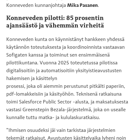
Konneveden kunnanjohtaja
Mika Pasanen
.
Konneveden pilotti: 85 prosentin
ajansäästö ja vähemmän virheitä
Konneveden kunta on käynnistänyt hankkeen yhdessä
käytännön toteutuksesta ja koordinoinnista vastaavan
Sofigaten kanssa ja toiminut sen ensimmäisenä
pilottikuntana. Vuonna 2025 toteutetussa pilotissa
digitalisoitiin ja automatisoitiin yksityistieavustusten
hakemisen ja käsittelyn
prosessi, joka oli aiemmin perustunut pitkälti paperiin,
pdf-lomakkeisiin ja käsityöhön. Teknisenä ratkaisuna
toimi Salesforce Public Sector -alusta, ja maksatuksesta
vastasi Greenstepin Bezala-järjestelmä, joka on usealle
kunnalle tuttu matka- ja kululaskuratkaisu.
”Ihmisen osuudeksi jäi vain tarkistaa järjestelmien
tekemät ratkaisut. Avustusten käsittelyaika lyheni noin