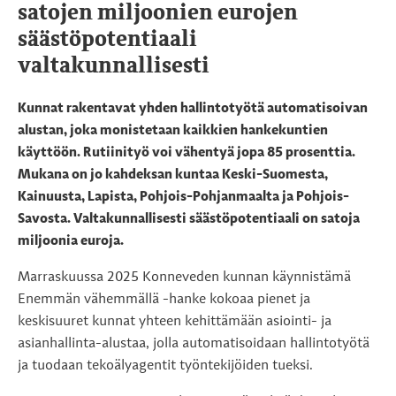
satojen miljoonien eurojen
säästöpotentiaali
valtakunnallisesti
Kunnat rakentavat yhden hallintotyötä automatisoivan
alustan, joka monistetaan kaikkien hankekuntien
käyttöön. Rutiinityö voi vähentyä jopa 85 prosenttia.
Mukana on jo kahdeksan kuntaa Keski-Suomesta,
Kainuusta, Lapista, Pohjois-Pohjanmaalta ja Pohjois-
Savosta.
Valtakunnallisesti säästöpotentiaali on satoja
miljoonia euroja.
Marraskuussa 2025 Konneveden kunnan käynnistämä
Enemmän vähemmällä -hanke kokoaa pienet ja
keskisuuret kunnat yhteen kehittämään asiointi- ja
asianhallinta-alustaa, jolla automatisoidaan hallintotyötä
ja tuodaan tekoälyagentit työntekijöiden tueksi.