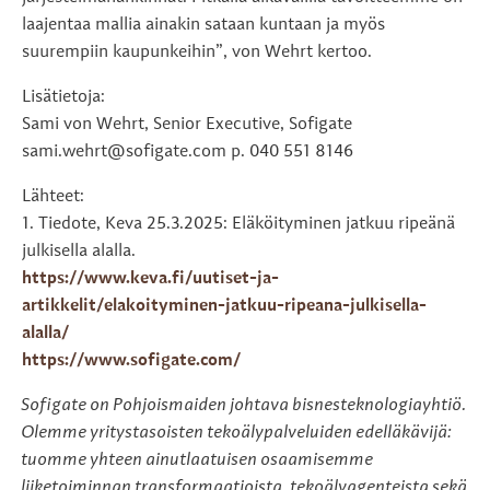
laajentaa mallia ainakin sataan kuntaan ja myös
suurempiin kaupunkeihin”, von Wehrt kertoo.
Lisätietoja:
Sami von Wehrt, Senior Executive, Sofigate
sami.wehrt@sofigate.com p. 040 551 8146
Lähteet:
1. Tiedote, Keva 25.3.2025: Eläköityminen jatkuu ripeänä
julkisella alalla.
https://www.keva.fi/uutiset-ja-
artikkelit/elakoityminen-jatkuu-ripeana-julkisella-
alalla/
https://www.sofigate.com/
Sofigate on Pohjoismaiden johtava bisnesteknologiayhtiö.
Olemme yritystasoisten tekoälypalveluiden edelläkävijä:
tuomme yhteen ainutlaatuisen osaamisemme
liiketoiminnan transformaatioista, tekoälyagenteista sekä