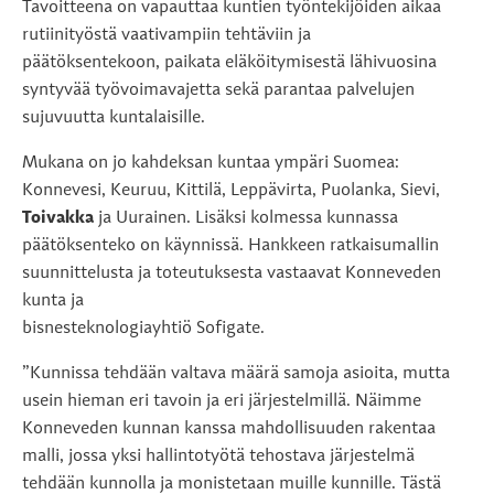
Tavoitteena on vapauttaa kuntien työntekijöiden aikaa
rutiinityöstä vaativampiin tehtäviin ja
päätöksentekoon, paikata eläköitymisestä lähivuosina
syntyvää työvoimavajetta sekä parantaa palvelujen
sujuvuutta kuntalaisille.
Mukana on jo kahdeksan kuntaa ympäri Suomea:
Konnevesi, Keuruu, Kittilä, Leppävirta, Puolanka, Sievi,
Toivakka
ja Uurainen. Lisäksi kolmessa kunnassa
päätöksenteko on käynnissä. Hankkeen ratkaisumallin
suunnittelusta ja toteutuksesta vastaavat Konneveden
kunta ja
bisnesteknologiayhtiö Sofigate.
”Kunnissa tehdään valtava määrä samoja asioita, mutta
usein hieman eri tavoin ja eri järjestelmillä. Näimme
Konneveden kunnan kanssa mahdollisuuden rakentaa
malli, jossa yksi hallintotyötä tehostava järjestelmä
tehdään kunnolla ja monistetaan muille kunnille. Tästä