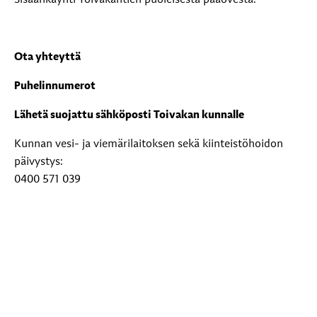
Sisäänkäynti Toivakantien puoleisesta pääovesta.
Ota yhteyttä
Puhelinnumerot
Lähetä suojattu sähköposti Toivakan kunnalle
Kunnan vesi- ja viemärilaitoksen sekä kiinteistöhoidon
päivystys:
0400 571 039
Laskutustiedot
Toivakan kunta
Y-tunnus: 0177201-0
Verkkolaskuoperaattori: CGI Suomi Oy