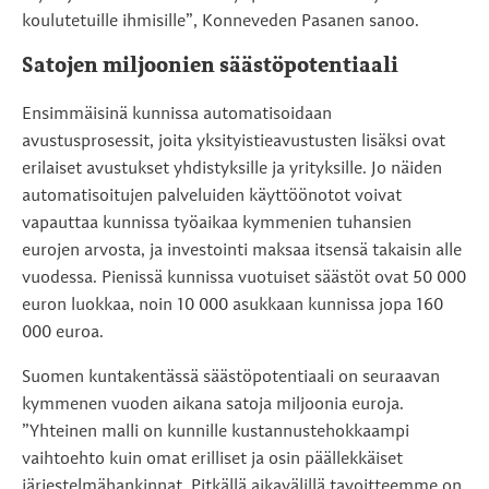
koulutetuille ihmisille”, Konneveden Pasanen sanoo.
Satojen miljoonien säästöpotentiaali
Ensimmäisinä kunnissa automatisoidaan
avustusprosessit, joita yksityistieavustusten lisäksi ovat
erilaiset avustukset yhdistyksille ja yrityksille. Jo näiden
automatisoitujen palveluiden käyttöönotot voivat
vapauttaa kunnissa työaikaa kymmenien tuhansien
eurojen arvosta, ja investointi maksaa itsensä takaisin alle
vuodessa. Pienissä kunnissa vuotuiset säästöt ovat 50 000
euron luokkaa, noin 10 000 asukkaan kunnissa jopa 160
000 euroa.
Suomen kuntakentässä säästöpotentiaali on seuraavan
kymmenen vuoden aikana satoja miljoonia euroja.
”Yhteinen malli on kunnille kustannustehokkaampi
vaihtoehto kuin omat erilliset ja osin päällekkäiset
järjestelmähankinnat. Pitkällä aikavälillä tavoitteemme on