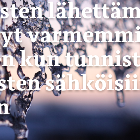
ten lähettäm
nyt varmemmi
en kun tunnis
ten sähköisi
n