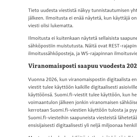
Tieto uudesta viestistä näkyy tunnistautumisen yhte
jälkeen. Ilmoitusta ei enää näytetä, kun käyttäjä o
viesti olisi lukematta.
Ilmoitusta ei kuitenkaan näytetä sellaisista saapune
sähköpostiin muistutusta. Näitä ovat REST-rajapinna
ilmoitussähköposteja, ja WS-rajapinnan ilmoitusvie
Viranomaisposti saapuu vuodesta 2026
Vuonna 2026, kun viranomaispostin digitaalista en
viestit tulee käyttöön kaikille digitaalisesti asioivil
käyttöönsä. Suomi.fi-viestit tulee käyttöön, kun 
voimaantulon jälkeen jonkin viranomaisen sähköise
kerrotaan Suomi.fi-viestien käyttöön tulosta ja p
Suomi.fi-viesteihin saapuneista viesteistä lähetet
ensisijaisesti digitaalisesti yli neljä miljoonaa henki