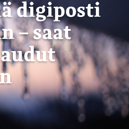
ä digiposti
n – saat
taudut
in