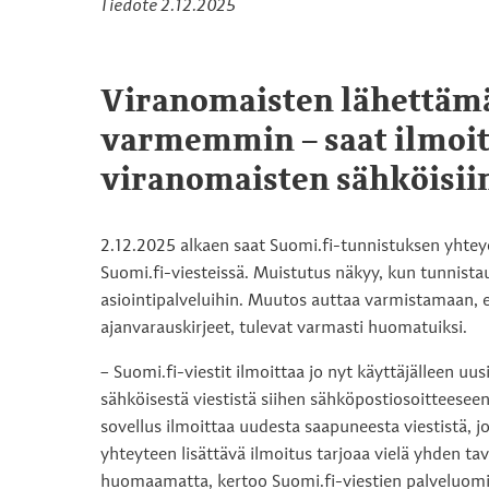
Tiedote 2.12.2025
Viranomaisten lähettämä 
varmemmin – saat ilmoi
viranomaisten sähköisii
2.12.2025 alkaen saat Suomi.fi-tunnistuksen yhteyd
Suomi.fi-viesteissä. Muistutus näkyy, kun tunnista
asiointipalveluihin. Muutos auttaa varmistamaan, et
ajanvarauskirjeet, tulevat varmasti huomatuiksi.
– Suomi.fi-viestit ilmoittaa jo nyt käyttäjälleen uu
sähköisestä viestistä siihen sähköpostiosoitteesee
sovellus ilmoittaa uudesta saapuneesta viestistä, 
yhteyteen lisättävä ilmoitus tarjoaa vielä yhden tav
huomaamatta, kertoo Suomi.fi-viestien palveluomis