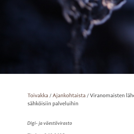
Toivakka
Ajankohtaista
Viranomaisten läh
/
/
sähköisiin palveluihin
Digi- ja väestövirasto