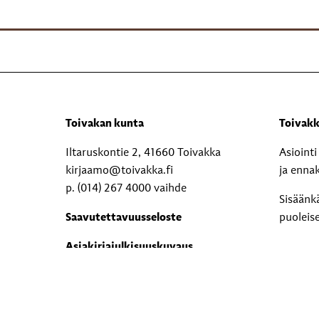
Toivakan kunta
Toivakk
Iltaruskontie 2, 41660 Toivakka
Asioint
kirjaamo@toivakka.fi
ja enna
p. (014) 267 4000 vaihde
Sisäänk
Saavutettavuusseloste
puoleis
Asiakirjajulkisuuskuvaus