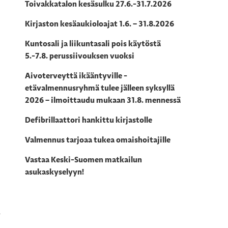
Toivakkatalon kesäsulku 27.6.-31.7.2026
Kirjaston kesäaukioloajat 1.6. – 31.8.2026
Kuntosali ja liikuntasali pois käytöstä
5.-7.8. perussiivouksen vuoksi
Aivoterveyttä ikääntyville -
etävalmennusryhmä tulee jälleen syksyllä
2026 – ilmoittaudu mukaan 31.8. mennessä
Defibrillaattori hankittu kirjastolle
Valmennus tarjoaa tukea omaishoitajille
Vastaa Keski-Suomen matkailun
asukaskyselyyn!
ä