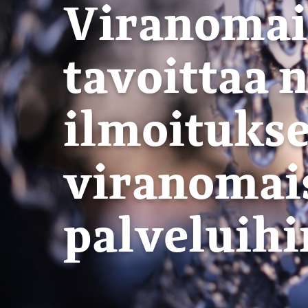
Viranomais
tavoittaa 
ilmoituks
viranomais
palveluihi