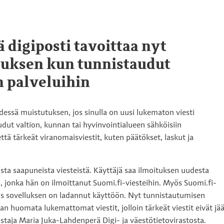
digiposti tavoittaa nyt
tuksen kun tunnistaudut
n palveluihin
essä muistutuksen, jos sinulla on uusi lukematon viesti
udut valtion, kunnan tai hyvinvointialueen sähköisiin
tä tärkeät viranomaisviestit, kuten päätökset, laskut ja
sista saapuneista viesteistä. Käyttäjä saa ilmoituksen uudesta
n, jonka hän on ilmoittanut Suomi.fi-viesteihin. Myös Suomi.fi-
jos sovelluksen on ladannut käyttöön. Nyt tunnistautumisen
an huomata lukemattomat viestit, jolloin tärkeät viestit eivät jä
taja Maria Juka-Lahdenperä Digi- ja väestötietovirastosta.