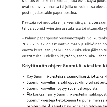
Muutos ei koske henkilöitä, jotka eivät käytä julkisen
ovat edunvalvonnassa tai joilla on voimassa oleva
postin jatkossakin paperipostina.
Käyttäjä voi muutoksen jälkeen siirtyä halutessaan 
tehdä Suomi.fi-viestien asetuksissa tai ottamalla y
– Paluun paperipostin vastaanottajaksi voi kuitenk
2026, kun laki on astunut voimaan ja sähköinen pos
vuotta kerrallaan. Jos kuuden kuukauden jälkeen tu
viestit tulee uudelleen käyttöön, sanoo Juka-Lahde
Käytännön ohjeet Suomi.fi-viestien k
Käy Suomi.fi-viesteissä säännöllisesti, jotta kaikk
Suomi.fi-sovellus ja sähköposti-ilmoitukset aut
Suomi.fi-sovellus löytyy sovelluskaupoista.
Älä koskaan siirry Suomi.fi-viesteihin sähköpostis
Suomi.fi-viestejä tietokoneen tai puhelimen selai
osoiteriville. Älä käytä hakukoneiden tuloksia tai