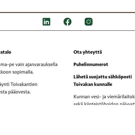
atalo
Ota yhteyttä
i ma-pe vain ajanvarauksella
Puhelinnumerot
kkoon sopimalla.
Lähetä suojattu sähköposti
äynti Toivakantien
Toivakan kunnalle
esta pääovesta.
Kunnan vesi- ja viemärilaito
sekä kiinteistöhoidon päivyst
0400 571 039