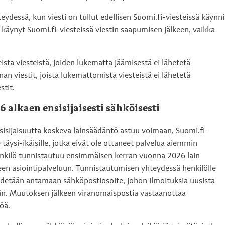
ydessä, kun viesti on tullut edellisen Suomi.fi-viesteissä käynn
n käynyt Suomi.fi-viesteissä viestin saapumisen jälkeen, vaikka
ista viesteistä, joiden lukematta jäämisestä ei lähetetä
n viestit, joista lukemattomista viesteistä ei lähetetä
stit.
 alkaen ensisijaisesti sähköisesti
sisijaisuutta koskeva lainsäädäntö astuu voimaan, Suomi.fi-
le täysi-ikäisille, jotka eivät ole ottaneet palvelua aiemmin
henkilö tunnistautuu ensimmäisen kerran vuonna 2026 lain
en asiointipalveluun. Tunnistautumisen yhteydessä henkilölle
yydetään antamaan sähköpostiosoite, johon ilmoituksia uusista
ään. Muutoksen jälkeen viranomaispostia vastaanottaa
löä.