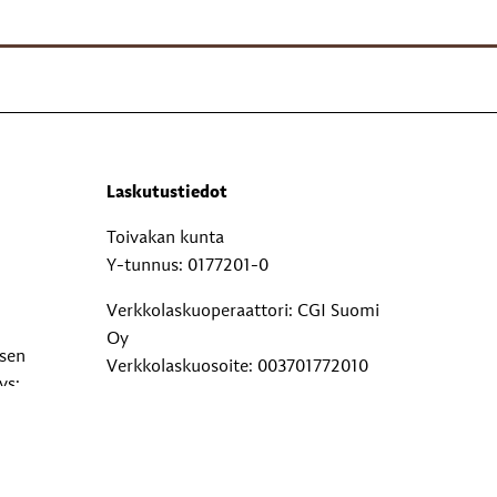
Laskutustiedot
Toivakan kunta
Y-tunnus: 0177201-0
Verkkolaskuoperaattori: CGI Suomi
Oy
ksen
Verkkolaskuosoite: 003701772010
ys:
Välittäjätunnus: 003703575029
Paperilaskut: Toivakan kunta, PL 29,
00038 Logica