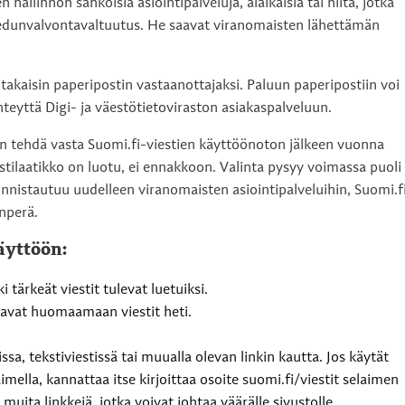
 hallinnon sähköisiä asiointipalveluja, alaikäisiä tai niitä, jotka
 edunvalvontavaltuutus. He saavat viranomaisten lähettämän
takaisin paperipostin vastaanottajaksi. Paluun paperipostiin voi
hteyttä Digi- ja väestötietoviraston asiakaspalveluun.
in tehdä vasta Suomi.fi-viestien käyttöönoton jälkeen vuonna
tilaatikko on luotu, ei ennakkoon. Valinta pysyy voimassa puoli
nnistautuu uudelleen viranomaisten asiointipalveluihin, Suomi.f
nperä.
äyttöön:
i tärkeät viestit tulevat luetuiksi.
tavat huomaamaan viestit heti.
sa, tekstiviestissä tai muualla olevan linkin kautta. Jos käytät
mella, kannattaa itse kirjoittaa osoite suomi.fi/viestit selaimen
 muita linkkejä, jotka voivat johtaa väärälle sivustolle.