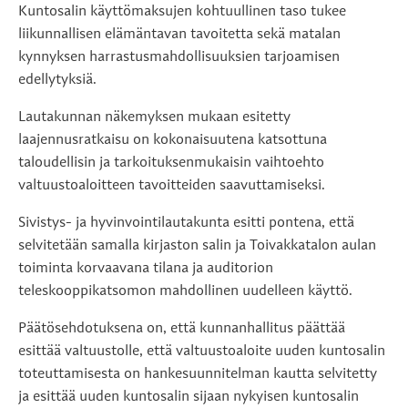
Kuntosalin käyttömaksujen kohtuullinen taso tukee
liikunnallisen elämäntavan tavoitetta sekä matalan
kynnyksen harrastusmahdollisuuksien tarjoamisen
edellytyksiä.
Lautakunnan näkemyksen mukaan esitetty
laajennusratkaisu on kokonaisuutena katsottuna
taloudellisin ja tarkoituksenmukaisin vaihtoehto
valtuustoaloitteen tavoitteiden saavuttamiseksi.
Sivistys- ja hyvinvointilautakunta esitti pontena, että
selvitetään samalla kirjaston salin ja Toivakkatalon aulan
toiminta korvaavana tilana ja auditorion
teleskooppikatsomon mahdollinen uudelleen käyttö.
Päätösehdotuksena on, että kunnanhallitus päättää
esittää valtuustolle, että valtuustoaloite uuden kuntosalin
toteuttamisesta on hankesuunnitelman kautta selvitetty
ja esittää uuden kuntosalin sijaan nykyisen kuntosalin