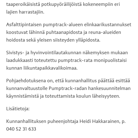
taaperoikäisistä potkupyöräilijöistä kokeneempiin eri
lajien harrastajiin.
Asfalttipintaisen pumptrack-alueen elinkaarikustannukset
koostuvat lähinnä puhtaanapidosta ja reuna-alueiden
hoidosta sekä yleisen siisteyden ylläpidosta.
Sivistys- ja hyvinvointilautakunnan näkemyksen mukaan
laadukkaasti toteutettu pumptrack-rata monipuolistaisi
kunnan liikuntapaikkavalikoimaa.
Pohjaehdotuksena on, että kunnanhallitus päättää esittää
kunnanvaltuustolle Pumptrack-radan hankesuunnitelman
käynnistämistä ja toteuttamista koulun läheisyyteen.
Lisätietoja:
Kunnanhallituksen puheenjohtaja Heidi Hakkarainen, p.
040 52 31 633