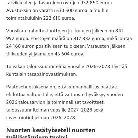
tarvikkeiden ja tavaroiden ostojen 932 850 euroa.
Avustuksiin on varattu 530 500 euroa ja muihin
toimintakuluihin 222 610 euroa.
Vuosikate rahoitustuottojen ja -kulujen jälkeen on 841
992 euroa. Poistojen määrä on 817 832 euroa, mikä johtaa
24 160 euron positiiviseen tulokseen. Varausten jälkeen
tilikauden ylijäämä on 45 604 euroa.
Toivakan taloussuunnitelma vuosille 2026–2028 täyttää
kuntalain tasapainovaatimuksen.
Päätösehdotuksena on, että kunnanhallitus päättää
ehdottaa valtuustolle, että valtuusto hyväksyy vuoden
2026 talousarvion ja toiminnalliset tavoitteet,
taloussuunnitelman vuosille 2027–2028 sekä
investointiohjelman 2026–2028.
Nuorten kesätyöseteli nuorten
työllistämisen tueksi