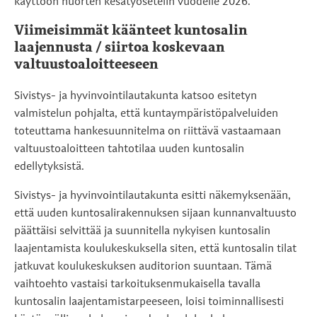
käyttöön nuorten kesätyösetelin vuodelle 2026.
Viimeisimmät käänteet kuntosalin
laajennusta / siirtoa koskevaan
valtuustoaloitteeseen
Sivistys- ja hyvinvointilautakunta katsoo esitetyn
valmistelun pohjalta, että kuntaympäristöpalveluiden
toteuttama hankesuunnitelma on riittävä vastaamaan
valtuustoaloitteen tahtotilaa uuden kuntosalin
edellytyksistä.
Sivistys- ja hyvinvointilautakunta esitti näkemyksenään,
että uuden kuntosalirakennuksen sijaan kunnanvaltuusto
päättäisi selvittää ja suunnitella nykyisen kuntosalin
laajentamista koulukeskuksella siten, että kuntosalin tilat
jatkuvat koulukeskuksen auditorion suuntaan. Tämä
vaihtoehto vastaisi tarkoituksenmukaisella tavalla
kuntosalin laajentamistarpeeseen, loisi toiminnallisesti