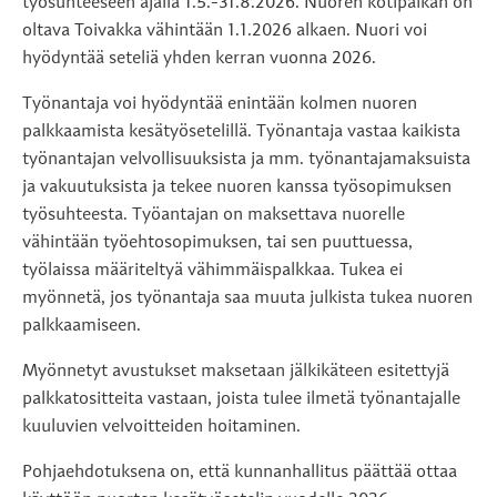
työsuhteeseen ajalla 1.5.-31.8.2026. Nuoren kotipaikan on
oltava Toivakka vähintään 1.1.2026 alkaen. Nuori voi
hyödyntää seteliä yhden kerran vuonna 2026.
Työnantaja voi hyödyntää enintään kolmen nuoren
palkkaamista kesätyösetelillä. Työnantaja vastaa kaikista
työnantajan velvollisuuksista ja mm. työnantajamaksuista
ja vakuutuksista ja tekee nuoren kanssa työsopimuksen
työsuhteesta. Työantajan on maksettava nuorelle
vähintään työehtosopimuksen, tai sen puuttuessa,
työlaissa määriteltyä vähimmäispalkkaa. Tukea ei
myönnetä, jos työnantaja saa muuta julkista tukea nuoren
palkkaamiseen.
Myönnetyt avustukset maksetaan jälkikäteen esitettyjä
palkkatositteita vastaan, joista tulee ilmetä työnantajalle
kuuluvien velvoitteiden hoitaminen.
Pohjaehdotuksena on, että kunnanhallitus päättää ottaa