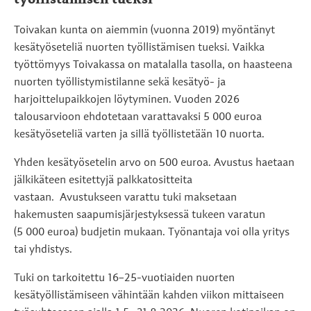
Toivakan kunta on aiemmin (vuonna 2019) myöntänyt
kesätyöseteliä nuorten työllistämisen tueksi. Vaikka
työttömyys Toivakassa on matalalla tasolla, on haasteena
nuorten työllistymistilanne sekä kesätyö- ja
harjoittelupaikkojen löytyminen. Vuoden 2026
talousarvioon ehdotetaan varattavaksi 5 000 euroa
kesätyöseteliä varten ja sillä työllistetään 10 nuorta.
Yhden kesätyösetelin arvo on 500 euroa. Avustus haetaan
jälkikäteen esitettyjä palkkatositteita
vastaan. Avustukseen varattu tuki maksetaan
hakemusten saapumisjärjestyksessä tukeen varatun
(5 000 euroa) budjetin mukaan. Työnantaja voi olla yritys
tai yhdistys.
Tuki on tarkoitettu 16–25-vuotiaiden nuorten
kesätyöllistämiseen vähintään kahden viikon mittaiseen