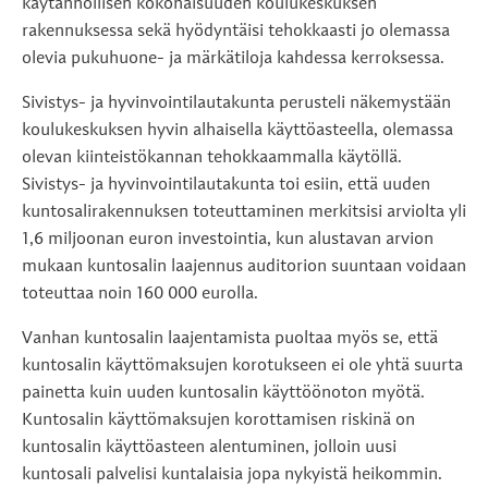
käytännöllisen kokonaisuuden koulukeskuksen
rakennuksessa sekä hyödyntäisi tehokkaasti jo olemassa
olevia pukuhuone- ja märkätiloja kahdessa kerroksessa.
Sivistys- ja hyvinvointilautakunta perusteli näkemystään
koulukeskuksen hyvin alhaisella käyttöasteella, olemassa
olevan kiinteistökannan tehokkaammalla käytöllä.
Sivistys- ja hyvinvointilautakunta toi esiin, että uuden
kuntosalirakennuksen toteuttaminen merkitsisi arviolta yli
1,6 miljoonan euron investointia, kun alustavan arvion
mukaan kuntosalin laajennus auditorion suuntaan voidaan
toteuttaa noin 160 000 eurolla.
Vanhan kuntosalin laajentamista puoltaa myös se, että
kuntosalin käyttömaksujen korotukseen ei ole yhtä suurta
painetta kuin uuden kuntosalin käyttöönoton myötä.
Kuntosalin käyttömaksujen korottamisen riskinä on
kuntosalin käyttöasteen alentuminen, jolloin uusi
kuntosali palvelisi kuntalaisia jopa nykyistä heikommin.