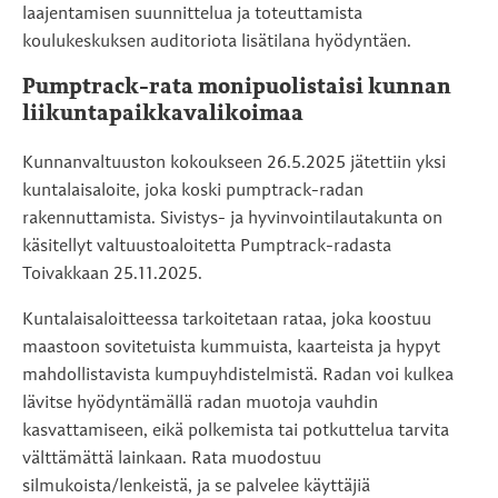
laajentamisen suunnittelua ja toteuttamista
koulukeskuksen auditoriota lisätilana hyödyntäen.
Pumptrack-rata monipuolistaisi kunnan
liikuntapaikkavalikoimaa
Kunnanvaltuuston kokoukseen 26.5.2025 jätettiin yksi
kuntalaisaloite, joka koski pumptrack-radan
rakennuttamista. Sivistys- ja hyvinvointilautakunta on
käsitellyt valtuustoaloitetta Pumptrack-radasta
Toivakkaan 25.11.2025.
Kuntalaisaloitteessa tarkoitetaan rataa, joka koostuu
maastoon sovitetuista kummuista, kaarteista ja hypyt
mahdollistavista kumpuyhdistelmistä. Radan voi kulkea
lävitse hyödyntämällä radan muotoja vauhdin
kasvattamiseen, eikä polkemista tai potkuttelua tarvita
välttämättä lainkaan. Rata muodostuu
silmukoista/lenkeistä, ja se palvelee käyttäjiä