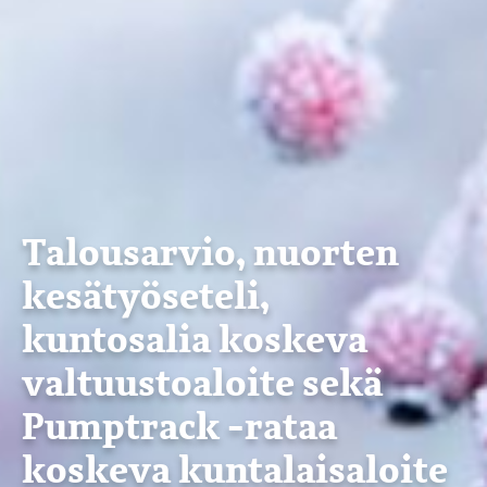
Talousarvio, nuorten
kesätyöseteli,
kuntosalia koskeva
valtuustoaloite sekä
Pumptrack -rataa
koskeva kuntalaisaloite