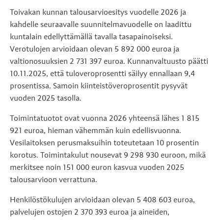
Toivakan kunnan talousarvioesitys vuodelle 2026 ja
kahdelle seuraavalle suunnitelmavuodelle on laadittu
kuntalain edellyttämällä tavalla tasapainoiseksi.
Verotulojen arvioidaan olevan 5 892 000 euroa ja
valtionosuuksien 2 731 397 euroa. Kunnanvaltuusto päätti
10.11.2025, että tuloveroprosentti säilyy ennallaan 9,4
prosentissa. Samoin kiinteistöveroprosentit pysyvät
vuoden 2025 tasolla.
Toimintatuotot ovat vuonna 2026 yhteensä lähes 1 815
921 euroa, hieman vähemmän kuin edellisvuonna.
Vesilaitoksen perusmaksuihin toteutetaan 10 prosentin
korotus. Toimintakulut nousevat 9 298 930 euroon, mikä
merkitsee noin 151 000 euron kasvua vuoden 2025
talousarvioon verrattuna.
Henkilöstökulujen arvioidaan olevan 5 408 603 euroa,
palvelujen ostojen 2 370 393 euroa ja aineiden,