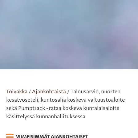
Toivakka
Ajankohtaista
Talousarvio, nuorten
/
/
kesätyöseteli, kuntosalia koskeva valtuustoaloite
sekä Pumptrack -rataa koskeva kuntalaisaloite
käsittelyssä kunnanhallituksessa
VIIMEISIMMÄT AJANKOHTAISET