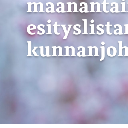
maanantain
esityslista
kunnanjoh