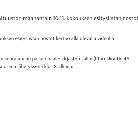
tuuston maanantain 10.11. kokouksen esityslistan nostot
sen esityslistan nostot kertoo alla olevalla videolla
 seuraamaan paikan päälle kirjaston saliin (Iltaruskontie 4A
uorana lähetyksenä klo 18 alkaen.