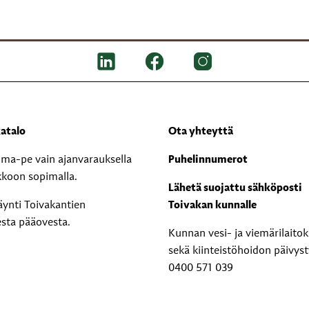
atalo
Ota yhteyttä
i ma-pe vain ajanvarauksella
Puhelinnumerot
kkoon sopimalla.
Lähetä suojattu sähköposti
äynti Toivakantien
Toivakan kunnalle
esta pääovesta.
Kunnan vesi- ja viemärilaito
sekä kiinteistöhoidon päivyst
0400 571 039