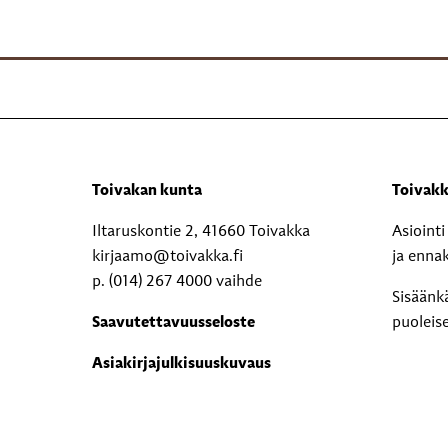
Toivakan kunta
Toivakk
Iltaruskontie 2, 41660 Toivakka
Asioint
kirjaamo@toivakka.fi
ja enna
p. (014) 267 4000 vaihde
Sisäänk
Saavutettavuusseloste
puoleis
Asiakirjajulkisuuskuvaus