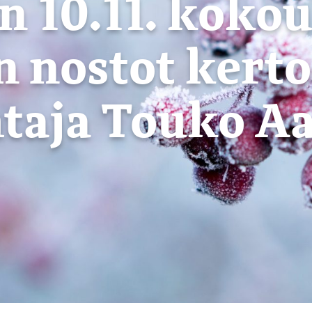
 10.11. koko
n nostot kerto
taja Touko Aa