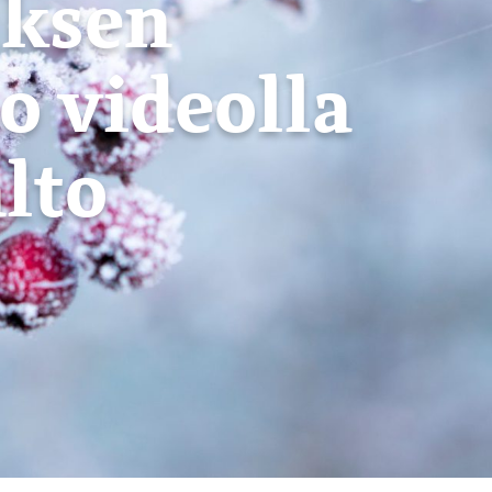
uksen
o videolla
lto