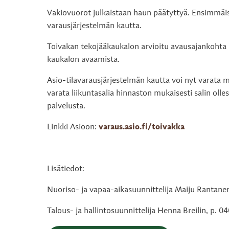
Vakiovuorot julkaistaan haun päätyttyä. Ensimmäis
varausjärjestelmän kautta.
Toivakan tekojääkaukalon arvioitu avausajankohta i
kaukalon avaamista.
Asio-tilavarausjärjestelmän kautta voi nyt varata m
varata liikuntasalia hinnaston mukaisesti salin oll
palvelusta.
Linkki Asioon:
varaus.asio.fi/toivakka
Lisätiedot:
Nuoriso- ja vapaa-aikasuunnittelija Maiju Rantane
Talous- ja hallintosuunnittelija Henna Breilin, p. 0