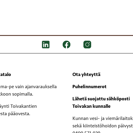
atalo
Ota yhteyttä
i ma-pe vain ajanvarauksella
Puhelinnumerot
kkoon sopimalla.
Lähetä suojattu sähköposti
äynti Toivakantien
Toivakan kunnalle
esta pääovesta.
Kunnan vesi- ja viemärilaito
sekä kiinteistöhoidon päivyst