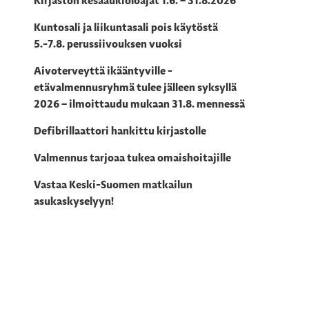
Kirjaston kesäaukioloajat 1.6. – 31.8.2026
Kuntosali ja liikuntasali pois käytöstä
5.-7.8. perussiivouksen vuoksi
Aivoterveyttä ikääntyville -
etävalmennusryhmä tulee jälleen syksyllä
2026 – ilmoittaudu mukaan 31.8. mennessä
Defibrillaattori hankittu kirjastolle
Valmennus tarjoaa tukea omaishoitajille
Vastaa Keski-Suomen matkailun
asukaskyselyyn!