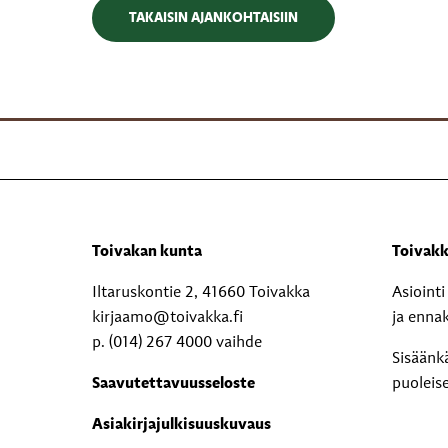
TAKAISIN AJANKOHTAISIIN
Toivakan kunta
Toivakk
Iltaruskontie 2, 41660 Toivakka
Asioint
kirjaamo@toivakka.fi
ja enna
p. (014) 267 4000 vaihde
Sisäänk
Saavutettavuusseloste
puoleis
Asiakirjajulkisuuskuvaus