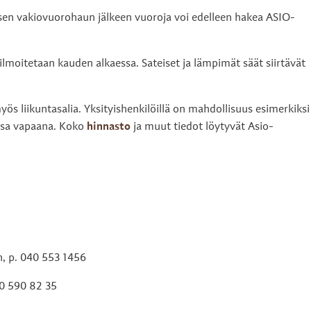
en vakiovuorohaun jälkeen vuoroja voi edelleen hakea ASIO-​
lmoitetaan kauden alkaessa. Sateiset ja lämpimät säät siirtävät
yös liikuntasalia. Yksityishenkilöillä on mahdollisuus esimerkiksi
essa vapaana. Koko
hinnasto
ja muut tiedot löytyvät Asio-
n, p. 040 553 1456
40 590 82 35