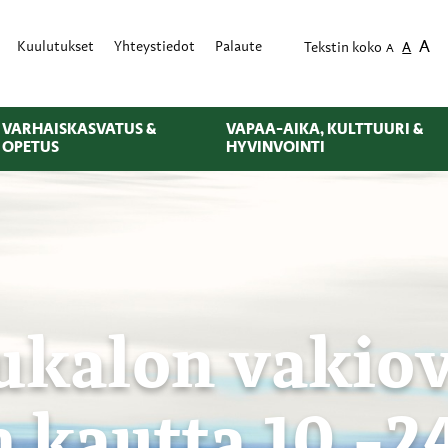
A
Kuulutukset
Yhteystiedot
Palaute
Tekstin koko
A
A
VARHAISKASVATUS &
VAPAA-AIKA, KULTTUURI &
OPETUS
HYVINVOINTI
ukalon vakio
 kautta 10.-24