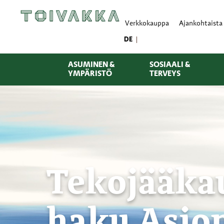
Verkkokauppa
Ajankohtaista
DE
ASUMINEN &
SOSIAALI &
YMPÄRISTÖ
TERVEYS
Tekojääka
haku Asion