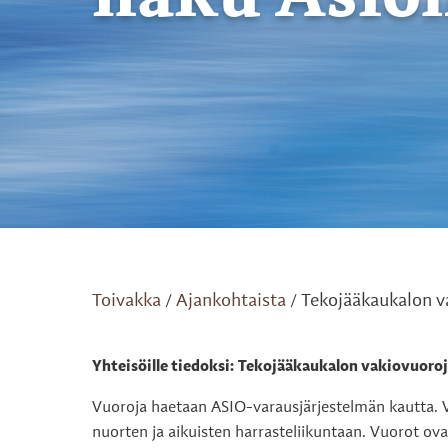
Toivakka
Ajankohtaista
Tekojääkaukalon va
/
/
Yhteisöille tiedoksi:
Tekojääkaukalon vakiovuoroj
Vuoroja haetaan ASIO-​varausjärjestelmän kautta. V
nuorten ja aikuisten harrasteliikuntaan. Vuorot o