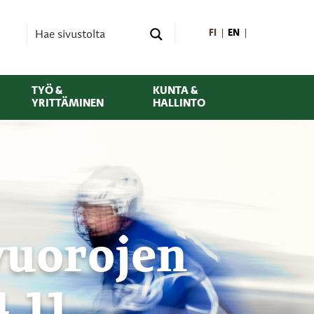
FI
EN
TYÖ &
KUNTA &
YRITTÄMINEN
HALLINTO
vuorojen
.11.