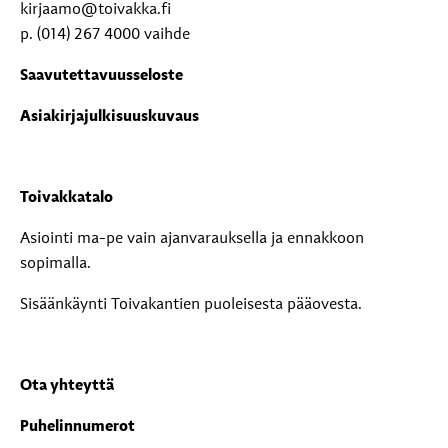
kirjaamo@toivakka.fi
p. (014) 267 4000 vaihde
Saavutettavuusseloste
Asiakirjajulkisuuskuvaus
Toivakkatalo
Asiointi ma-pe vain ajanvarauksella ja ennakkoon
sopimalla.
Sisäänkäynti Toivakantien puoleisesta pääovesta.
Ota yhteyttä
Puhelinnumerot