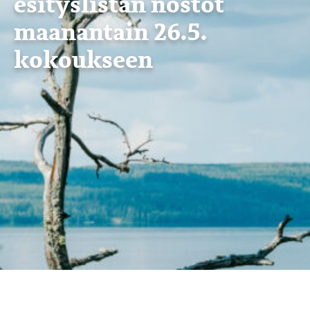
esityslistan nostot
maanantain 26.5.
kokoukseen