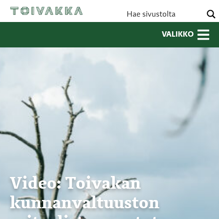
VALIKKO
Video: Toivakan
kunnanvaltuuston