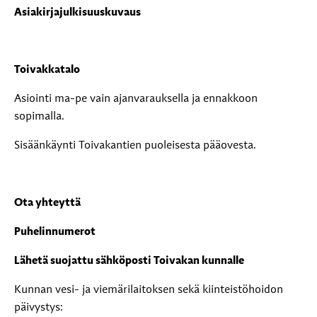
Asiakirjajulkisuuskuvaus
Toivakkatalo
Asiointi ma-pe vain ajanvarauksella ja ennakkoon
sopimalla.
Sisäänkäynti Toivakantien puoleisesta pääovesta.
Ota yhteyttä
Puhelinnumerot
Lähetä suojattu sähköposti Toivakan kunnalle
Kunnan vesi- ja viemärilaitoksen sekä kiinteistöhoidon
päivystys: