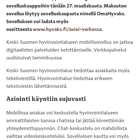
sovelluskauppoihin tänään 27. maaliskuuta. Maksuton
sovellus löytyy sovelluskaupasta nimellä OmaHyvaks.
Sovelluksen voi ladata myös
osoitteesta
www.hyvaks.fi/asioi-verkossa
.
Keski-Suomen hyvinvointialueen mobiilisovellus on jatkoa
digitaalisten palveluiden kehittämiselle. Verkkopalvelut
uudistuivat tammikuussa.
Keski-Suomen hyvinvointialue tiedottaa asiakkaita myös
tekstiviestillä. Hyvinvointialue tiedottaa erikseen
tekstiviestin lähettämisestä.
Asiointi käyntiin sujuvasti
Mobiilissa asiakas voi keskustella hyvinvointialueen
ammattilaisten kanssa chatissa tai jättää kiireettömän
yhteydenottopyynnön. Chat-keskustelu on mahdollista
vaihtaa videokeskusteluksi. Sovelluksen kautta voi myös