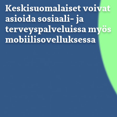
Keskisuomalaiset voivat
asioida sosiaali- ja
terveyspalveluissa myös
mobiilisovelluksessa