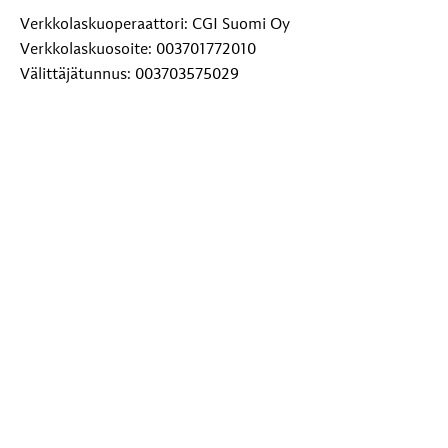
Verkkolaskuoperaattori: CGI Suomi Oy
Verkkolaskuosoite: 003701772010
Välittäjätunnus: 003703575029
Paperilaskut: Toivakan kunta, PL 29, 00038 Logica
Lisätietoja