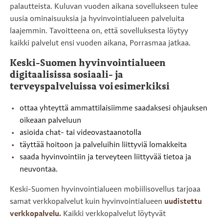
palautteista. Kuluvan vuoden aikana sovellukseen tulee
uusia ominaisuuksia ja hyvinvointialueen palveluita
laajemmin. Tavoitteena on, että sovelluksesta löytyy
kaikki palvelut ensi vuoden aikana, Porrasmaa jatkaa.
Keski-Suomen hyvinvointialueen
digitaalisissa sosiaali- ja
terveyspalveluissa voi esimerkiksi
ottaa yhteyttä ammattilaisiimme saadaksesi ohjauksen
oikeaan palveluun
asioida chat- tai videovastaanotolla
täyttää hoitoon ja palveluihin liittyviä lomakkeita
saada hyvinvointiin ja terveyteen liittyvää tietoa ja
neuvontaa.
Keski-Suomen hyvinvointialueen mobiilisovellus tarjoaa
samat verkkopalvelut kuin hyvinvointialueen
uudistettu
verkkopalvelu.
Kaikki verkkopalvelut löytyvät