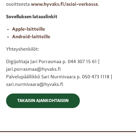
osoitteesta
www.hyvaks.fi/asioi-verkossa
.
Sovelluksen latauslinkit
Apple-laitteille
Android-laitteille
Yhteyshenkilöt:
Digijohtaja Jari Porrasmaa p. 044 307 15 61 |
jari.porrasmaa@hyvaks.fi
Palvelupäällikkö Sari Nurmivaara p. 050 473 1118 |
sari.nurmivaara@hyvaks.fi
TAKAISIN AJANKOHTAISIIN