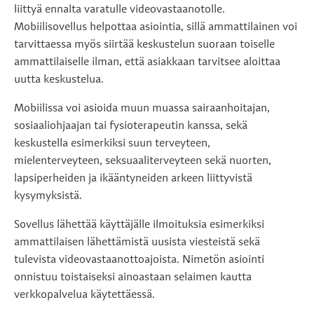
liittyä ennalta varatulle videovastaanotolle.
Mobiilisovellus helpottaa asiointia, sillä ammattilainen voi
tarvittaessa myös siirtää keskustelun suoraan toiselle
ammattilaiselle ilman, että asiakkaan tarvitsee aloittaa
uutta keskustelua.
Mobiilissa voi asioida muun muassa sairaanhoitajan,
sosiaaliohjaajan tai fysioterapeutin kanssa, sekä
keskustella esimerkiksi suun terveyteen,
mielenterveyteen, seksuaaliterveyteen sekä nuorten,
lapsiperheiden ja ikääntyneiden arkeen liittyvistä
kysymyksistä.
Sovellus lähettää käyttäjälle ilmoituksia esimerkiksi
ammattilaisen lähettämistä uusista viesteistä sekä
tulevista videovastaanottoajoista. Nimetön asiointi
onnistuu toistaiseksi ainoastaan selaimen kautta
verkkopalvelua käytettäessä.