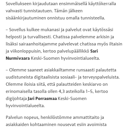
Sovellukseen kirjaudutaan ensimmäisellä käyttökerralla
vahvasti tunnistautuen. Tämän jälkeen
sisäänkirjautuminen onnistuu omalla tunnisteella.
– Sovellus kulkee mukanasi ja palvelut ovat käytössäsi
helposti ja turvallisesti. Chatissa palvelemme arkisin ja
lisäksi sairaanhoitajamme palvelevat chatissa myös iltaisin
ja viikonloppuisin, kertoo palvelupäällikkö
Sari
Nurmivaara
Keski-Suomen hyvinvointialueelta.
– Olemme saaneet asiakkailtamme runsaasti palautetta
uudistuneista digitaalisista sosiaali- ja terveyspalveluista.
Olemme iloisia siitä, että palautteiden keskiarvo on
erinomaisella tasolla ollen 4,3 asteikolla 1–5, kertoo
digijohtaja
Jari Porrasmaa
Keski-Suomen
hyvinvointialueelta.
Palvelun nopeus, henkilöstömme ammattitaito ja
asiakkaiden kohtaaminen nousevat esiin avoimista