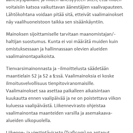
äänestyspaikalle ja niiden läheisyyteen siten, että niiden
voitaisiin katsoa vaikuttavan äänestäjien vaalivapauteen.
Lähtökohtana voidaan pitää sitä, etteivät vaalimainokset
näy vaalihuoneistoon taikka sen sisäänkäyntiin.
Mainoksen sijoittamiselle tarvitaan maanomistajan/-
haltijan suostumus. Kunta ei voi määrätä muiden kuin
omistuksessaan ja hallinnassaan olevien alueiden
vaalimainontapaikoista.
Tienvarsimainonnasta ja –ilmoittelusta säädetään
maantielain 52 ja 52 a §:ssä. Vaalimainoksia ei koske
ilmoitusvelvollisuus tienpitoviranomaisille.
Vaalimainokset saa asettaa paikalleen aikaisintaan
kuukautta ennen vaalipäivää ja ne on poistettava viikon
kuluessa vaalipäivästä. Liikennevirasto ohjeistaa
vaalimainontaa maanteiden varsilla ja asemakaava-
alueiden ulkopuolella.