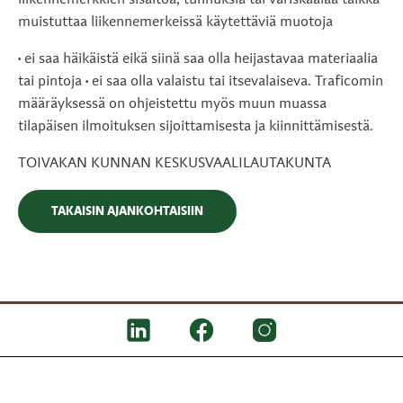
liikennemerkkien sisältöä, tunnuksia tai väriskaalaa taikka
muistuttaa liikennemerkeissä käytettäviä muotoja
• ei saa häikäistä eikä siinä saa olla heijastavaa materiaalia
tai pintoja • ei saa olla valaistu tai itsevalaiseva. Traficomin
määräyksessä on ohjeistettu myös muun muassa
tilapäisen ilmoituksen sijoittamisesta ja kiinnittämisestä.
TOIVAKAN KUNNAN KESKUSVAALILAUTAKUNTA
TAKAISIN AJANKOHTAISIIN