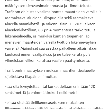
Liikenne- ja viestintävirasto (Traficom) on antanut
määräyksen tienvarsimainonnasta ja –ilmoittelusta.
Traficom ohjeistaa vaalimainontaa maanteiden varsilla ja
asemakaava-alueiden ulkopuolella sekä asemakaava-
alueella maankäyttö- ja rakennuslain, 1.1.2025 alkaen
alueidenkäyttölain, 83 §:n 4 momentissa tarkoitetulla
liikennealueella, esimerkiksi kuntien taajamien läpi
menevien maanteiden varrella (valtion liikenneväylien
varrella). Mainokset saa asettaa paikalleen aikaisintaan
kuukausi ennen vaalipäivää, ja ne tulee kerätä pois
viimeistään viikon kuluttua vaalien päättymisestä.
Traficomin määräyksen mukaan maantien tiealueelle
sijoitettava tilapäinen ilmoitus:
• saa olla leveydeltään tai korkeudeltaan enintään 120
senttimetriä ja enimmäiskoko 1 neliömetri
• ei saa sisältää tieliikenneasetuksen mukaisten