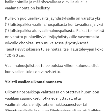
hallinnoimilla ja määräysvallassa olevilla alueilla
vaalimainonta on kielletty.
Kullekin puolueelle/valitsijayhdistykselle on varattu yksi
(1) julistepaikka vaalimainospaikasta kuntavaalissa ja yksi
(1) julistepaikka aluevaalimainospaikasta. Paikat telineissä
on varattu puolueille/valitsijayhdistyksille vasemmalta
oikealle ehdokaslistan mukaisessa järjestyksessä.
Taustalevyt jokaisen tulee hoitaa itse. Taustalevyjen koko
120×80 cm.
Vaalimainosjulisteet tulee poistaa viikon kuluessa siitä,
kun vaalien tulos on vahvistettu.
Yleistä vaalien ulkomainonnasta
Ulkomainospaikkoja valittaessa on otettava huomioon
vaalilain säännökset, jotka edellyttävät, että
vaalimainoksia ei sijoiteta ennakkoäänestys- tai