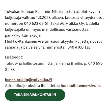
Toivakan kunnan Paloinen-Nisula –reitin asiointikyydin
kuljettaja vaihtuu 1.3.2025 alkaen. Jatkossa yhteydenotot
numeroon 040 623 62 61, Taksi M. Huikko Oy. Uudella
kuljettajalla on myös mahdollisuus vastaanottaa
pankkikorttimaksuja.
Huikko-Kankainen –reitin asiointikyydin kuljettaja pysyy
samana ja palvelee yhä numerosta: 040 4100 135.
Lisätiedot:
Talous- ja hallintosuunnittelija Henna Breilin, p. 040 590
82 35
henna.breilin@toivakka.fi
Asiointikuljetuksista lisää tietoa
Joukkoliikenne-sivulla.
TAKAISIN AJANKOHTAISIIN