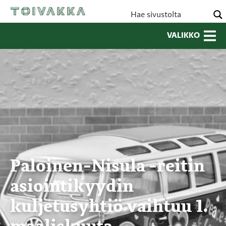
VALIKKO
Paloinen-Nisula -reitin
asiointikyydin
kuljetusyhtiö vaihtuu 1.