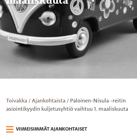
maaliskuuta
Toivakka
Ajankohtaista
Paloinen-Nisula -reitin
/
/
asiointikyydin kuljetusyhtiö vaihtuu 1. maaliskuuta
VIIMEISIMMÄT AJANKOHTAISET