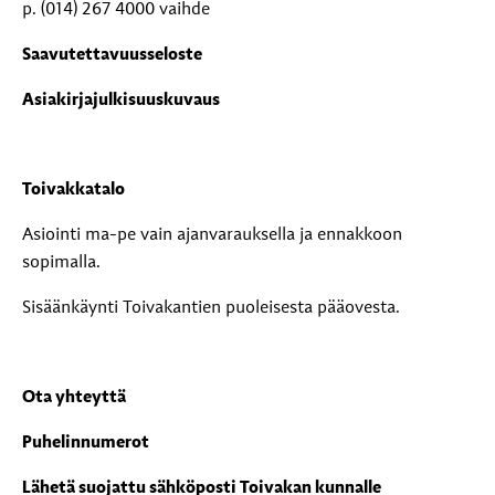
p. (014) 267 4000 vaihde
Saavutettavuusseloste
Asiakirjajulkisuuskuvaus
Toivakkatalo
Asiointi ma-pe vain ajanvarauksella ja ennakkoon
sopimalla.
Sisäänkäynti Toivakantien puoleisesta pääovesta.
Ota yhteyttä
Puhelinnumerot
Lähetä suojattu sähköposti Toivakan kunnalle