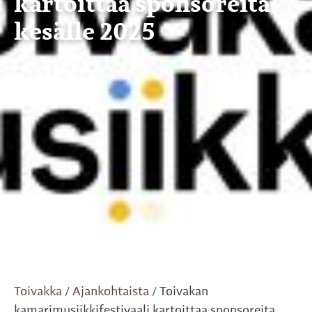
kartoittaa sponsoreita
kesälle 2025
Toivakka
Ajankohtaista
Toivakan
/
/
kamarimusiikkifestivaali kartoittaa sponsoreita