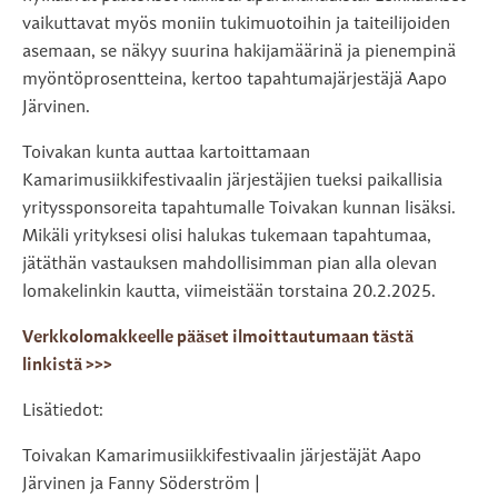
vaikuttavat myös moniin tukimuotoihin ja taiteilijoiden
asemaan, se näkyy suurina hakijamäärinä ja pienempinä
myöntöprosentteina, kertoo tapahtumajärjestäjä Aapo
Järvinen.
Toivakan kunta auttaa kartoittamaan
Kamarimusiikkifestivaalin järjestäjien tueksi paikallisia
yrityssponsoreita tapahtumalle Toivakan kunnan lisäksi.
Mikäli yrityksesi olisi halukas tukemaan tapahtumaa,
jätäthän vastauksen mahdollisimman pian alla olevan
lomakelinkin kautta, viimeistään torstaina 20.2.2025.
Verkkolomakkeelle pääset ilmoittautumaan tästä
linkistä >>>
Lisätiedot:
Toivakan Kamarimusiikkifestivaalin järjestäjät Aapo
Järvinen ja Fanny Söderström |