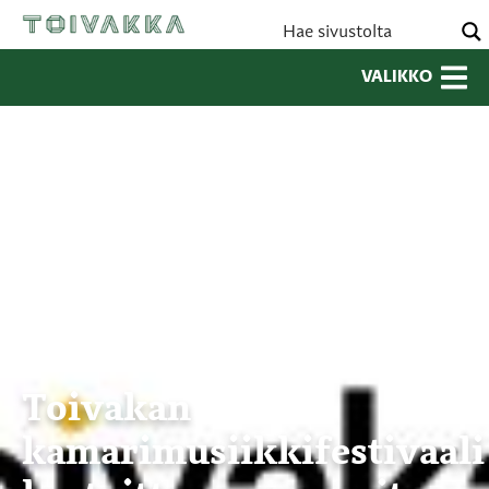
VALIKKO
Toivakan
kamarimusiikkifestivaali