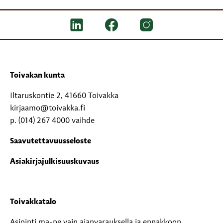
Toivakan kunta
Iltaruskontie 2, 41660 Toivakka
kirjaamo@toivakka.fi
p. (014) 267 4000 vaihde
Saavutettavuusseloste
Asiakirjajulkisuuskuvaus
Toivakkatalo
Asiointi ma-pe vain ajanvarauksella ja ennakkoon