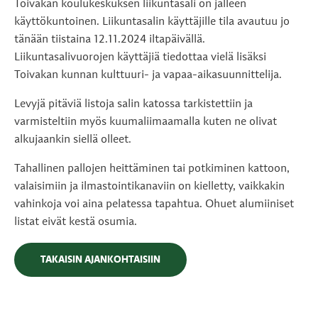
Toivakan koulukeskuksen liikuntasali on jälleen
käyttökuntoinen. Liikuntasalin käyttäjille tila avautuu jo
tänään tiistaina 12.11.2024 iltapäivällä.
Liikuntasalivuorojen käyttäjiä tiedottaa vielä lisäksi
Toivakan kunnan kulttuuri- ja vapaa-aikasuunnittelija.
Levyjä pitäviä listoja salin katossa tarkistettiin ja
varmisteltiin myös kuumaliimaamalla kuten ne olivat
alkujaankin siellä olleet.
Tahallinen pallojen heittäminen tai potkiminen kattoon,
valaisimiin ja ilmastointikanaviin on kielletty, vaikkakin
vahinkoja voi aina pelatessa tapahtua. Ohuet alumiiniset
listat eivät kestä osumia.
TAKAISIN AJANKOHTAISIIN