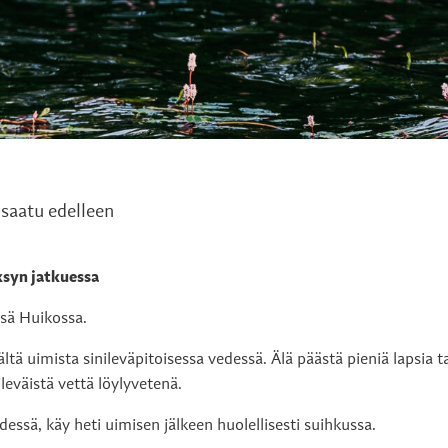
 saatu edelleen
ksyn jatkuessa
sä Huikossa.
ältä uimista sinileväpitoisessa vedessä. Älä päästä pieniä lapsia t
leväistä vettä löylyvetenä.
essä, käy heti uimisen jälkeen huolellisesti suihkussa.