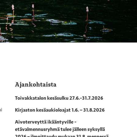
Ajankohtaista
Toivakkatalon kesäsulku 27.6.-31.7.2026
ai
Kirjaston kesäaukioloajat 1.6. – 31.8.2026
Aivoterveyttä ikääntyville -
etävalmennusryhmä tulee jälleen syksyllä
2026 – ilmoittaudu mukaan 31.8. mennessä