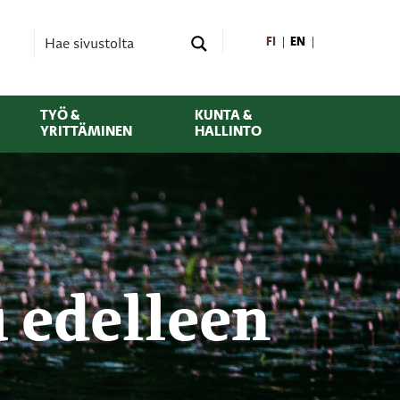
FI
EN
TYÖ &
KUNTA &
YRITTÄMINEN
HALLINTO
u edelleen