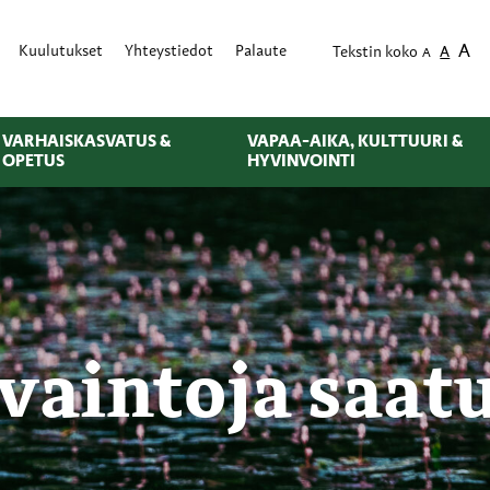
A
Kuulutukset
Yhteystiedot
Palaute
Tekstin koko
A
A
VARHAISKASVATUS &
VAPAA-AIKA, KULTTUURI &
OPETUS
HYVINVOINTI
vaintoja saat