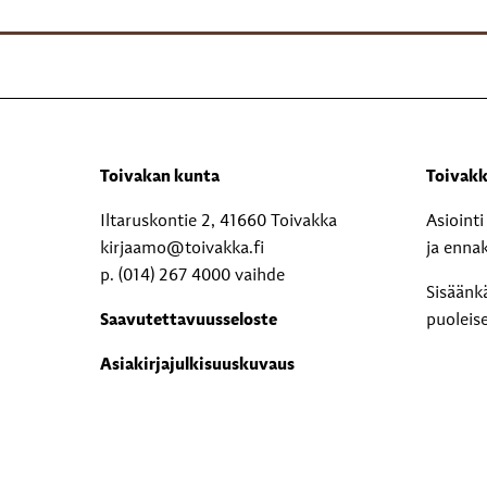
Toivakan kunta
Toivakk
Iltaruskontie 2, 41660 Toivakka
Asioint
kirjaamo@toivakka.fi
ja enna
p. (014) 267 4000 vaihde
Sisäänk
Saavutettavuusseloste
puoleis
Asiakirjajulkisuuskuvaus