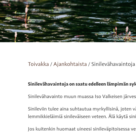
Toivakka
Ajankohtaista
Sinilevähavaintoja
/
/
Sinilevähavaintoja on saatu edelleen lämpimän sy
Sinilevähavainto muun muassa Iso Valkeisen järves
Sinileviin tulee aina suhtautua myrkyllisinä, joten v
lemmikkieläimiä sinileväiseen veteen. Älä käytä sini
Jos kuitenkin huomaat uineesi sinileväpitoisessa ved