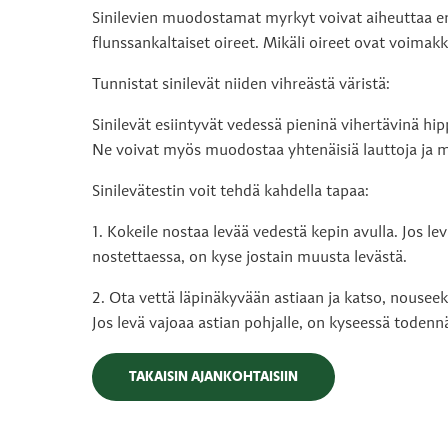
Sinilevien muodostamat myrkyt voivat aiheuttaa erila
flunssankaltaiset oireet. Mikäli oireet ovat voimakk
Tunnistat sinilevät niiden vihreästä väristä:
Sinilevät esiintyvät vedessä pieninä vihertävinä hip
Ne voivat myös muodostaa yhtenäisiä lauttoja ja m
Sinilevätestin voit tehdä kahdella tapaa:
1. Kokeile nostaa levää vedestä kepin avulla. Jos levä
nostettaessa, on kyse jostain muusta levästä.
2. Ota vettä läpinäkyvään astiaan ja katso, nouseeko
Jos levä vajoaa astian pohjalle, on kyseessä todenn
TAKAISIN AJANKOHTAISIIN