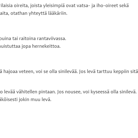
isia oireita, joista yleisimpiä ovat vatsa- ja iho-oireet sekä
aita, otathan yhteyttä lääkäriin.
puina tai raitoina rantaviivassa.
uistuttaa jopa hernekeittoa.
 hajoaa veteen, voi se olla sinilevää. Jos levä tarttuu keppiin sitä
 levää vähitellen pintaan. Jos nousee, voi kyseessä olla sinilevä.
äköisesti jokin muu levä.