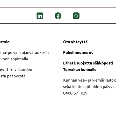
atalo
Ota yhteyttä
i ma-pe vain ajanvarauksella
Puhelinnumerot
kkoon sopimalla.
Lähetä suojattu sähköposti
äynti Toivakantien
Toivakan kunnalle
esta pääovesta.
Kunnan vesi- ja viemärilaito
sekä kiinteistöhoidon päivyst
0400 571 039