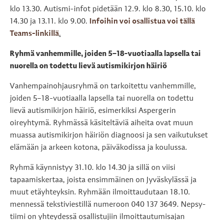
klo 13.30. Autismi-infot pidetään 12.9. klo 8.30, 15.10. klo
14.30 ja 13.11. klo 9.00.
Infoihin voi osallistua voi tällä
Teams-linkillä
.
Ryhmä vanhemmille, joiden 5–18-vuotiaalla lapsella tai
nuorella on todettu lievä autismikirjon häiriö
Vanhempainohjausryhmä on tarkoitettu vanhemmille,
joiden 5–18-vuotiaalla lapsella tai nuorella on todettu
lievä autismikirjon häiriö, esimerkiksi Aspergerin
oireyhtymä. Ryhmässä käsiteltäviä aiheita ovat muun
muassa autismikirjon häiriön diagnoosi ja sen vaikutukset
elämään ja arkeen kotona, päiväkodissa ja koulussa.
Ryhmä käynnistyy 31.10. klo 14.30 ja sillä on viisi
tapaamiskertaa, joista ensimmäinen on Jyväskylässä ja
muut etäyhteyksin. Ryhmään ilmoittaudutaan 18.10.
mennessä tekstiviestillä numeroon 040 137 3649. Nepsy-
tiimi on yhteydessä osallistujiin ilmoittautumisajan