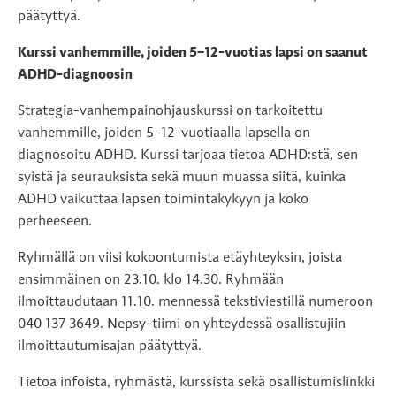
päätyttyä.
Kurssi vanhemmille, joiden 5–12-vuotias lapsi on saanut
ADHD-diagnoosin
Strategia-vanhempainohjauskurssi on tarkoitettu
vanhemmille, joiden 5–12-vuotiaalla lapsella on
diagnosoitu ADHD. Kurssi tarjoaa tietoa ADHD:stä, sen
syistä ja seurauksista sekä muun muassa siitä, kuinka
ADHD vaikuttaa lapsen toimintakykyyn ja koko
perheeseen.
Ryhmällä on viisi kokoontumista etäyhteyksin, joista
ensimmäinen on 23.10. klo 14.30. Ryhmään
ilmoittaudutaan 11.10. mennessä tekstiviestillä numeroon
040 137 3649. Nepsy-tiimi on yhteydessä osallistujiin
ilmoittautumisajan päätyttyä.
Tietoa infoista, ryhmästä, kurssista sekä osallistumislinkki