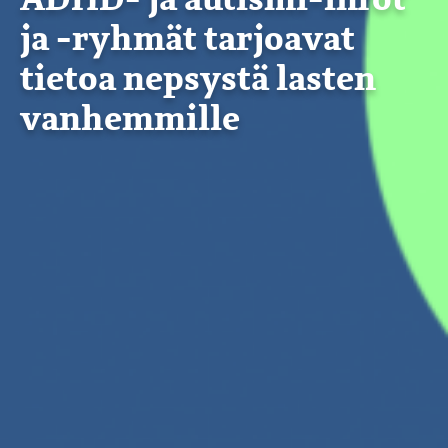
ADHD- ja autismi-infot
ja -ryhmät tarjoavat
tietoa nepsystä lasten
vanhemmille