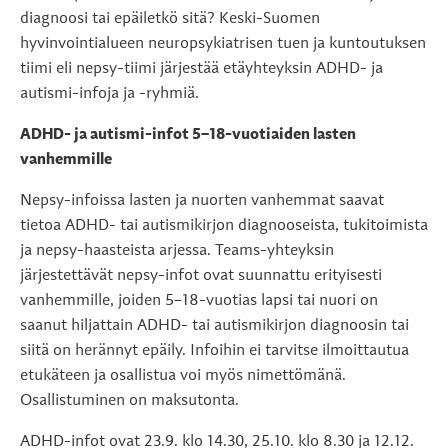
diagnoosi tai epäiletkö sitä? Keski-Suomen
hyvinvointialueen neuropsykiatrisen tuen ja kuntoutuksen
tiimi eli nepsy-tiimi järjestää etäyhteyksin ADHD- ja
autismi-infoja ja -ryhmiä.
ADHD- ja autismi-infot 5–18-vuotiaiden lasten
vanhemmille
Nepsy-infoissa lasten ja nuorten vanhemmat saavat
tietoa ADHD- tai autismikirjon diagnooseista, tukitoimista
ja nepsy-haasteista arjessa. Teams-yhteyksin
järjestettävät nepsy-infot ovat suunnattu erityisesti
vanhemmille, joiden 5–18-vuotias lapsi tai nuori on
saanut hiljattain ADHD- tai autismikirjon diagnoosin tai
siitä on herännyt epäily. Infoihin ei tarvitse ilmoittautua
etukäteen ja osallistua voi myös nimettömänä.
Osallistuminen on maksutonta.
ADHD-infot ovat 23.9. klo 14.30, 25.10. klo 8.30 ja 12.12.