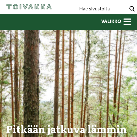
VALIKKO
Pitkään jatkuva lämmin