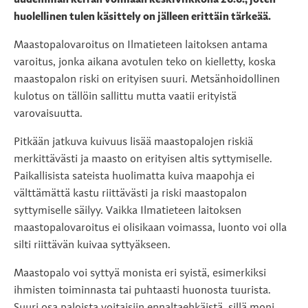
uudemman kerran voimaan keskiviikkona 26.6., joten
huolellinen tulen käsittely on jälleen erittäin tärkeää.
Maastopalovaroitus on Ilmatieteen laitoksen antama
varoitus, jonka aikana avotulen teko on kielletty, koska
maastopalon riski on erityisen suuri. Metsänhoidollinen
kulotus on tällöin sallittu mutta vaatii erityistä
varovaisuutta.
Pitkään jatkuva kuivuus lisää maastopalojen riskiä
merkittävästi ja maasto on erityisen altis syttymiselle.
Paikallisista sateista huolimatta kuiva maapohja ei
välttämättä kastu riittävästi ja riski maastopalon
syttymiselle säilyy. Vaikka Ilmatieteen laitoksen
maastopalovaroitus ei olisikaan voimassa, luonto voi olla
silti riittävän kuivaa syttyäkseen.
Maastopalo voi syttyä monista eri syistä, esimerkiksi
ihmisten toiminnasta tai puhtaasti huonosta tuurista.