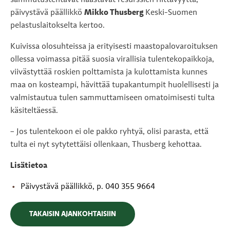
sammutustehtävät haastavat resurssien riittävyyttä,
päivystävä päällikkö
Mikko Thusberg
Keski-Suomen
pelastuslaitokselta kertoo.
Kuivissa olosuhteissa ja erityisesti maastopalovaroituksen
ollessa voimassa pitää suosia virallisia tulentekopaikkoja,
viivästyttää roskien polttamista ja kulottamista kunnes
maa on kosteampi, hävittää tupakantumpit huolellisesti ja
valmistautua tulen sammuttamiseen omatoimisesti tulta
käsiteltäessä.
– Jos tulentekoon ei ole pakko ryhtyä, olisi parasta, että
tulta ei nyt sytytettäisi ollenkaan, Thusberg kehottaa.
Lisätietoa
Päivystävä päällikkö, p. 040 355 9664
TAKAISIN AJANKOHTAISIIN