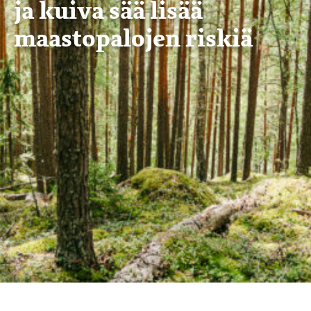
ja kuiva sää lisää
maastopalojen riskiä