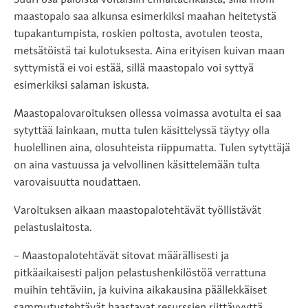
Suuri osa paloista voitaisiin ennaltaehkäistä, sillä moni
maastopalo saa alkunsa esimerkiksi maahan heitetystä
tupakantumpista, roskien poltosta, avotulen teosta,
metsätöistä tai kulotuksesta. Aina erityisen kuivan maan
syttymistä ei voi estää, sillä maastopalo voi syttyä
esimerkiksi salaman iskusta.
Maastopalovaroituksen ollessa voimassa avotulta ei saa
sytyttää lainkaan, mutta tulen käsittelyssä täytyy olla
huolellinen aina, olosuhteista riippumatta. Tulen sytyttäjä
on aina vastuussa ja velvollinen käsittelemään tulta
varovaisuutta noudattaen.
Varoituksen aikaan maastopalotehtävät työllistävät
pelastuslaitosta.
– Maastopalotehtävät sitovat määrällisesti ja
pitkäaikaisesti paljon pelastushenkilöstöä verrattuna
muihin tehtäviin, ja kuivina aikakausina päällekkäiset