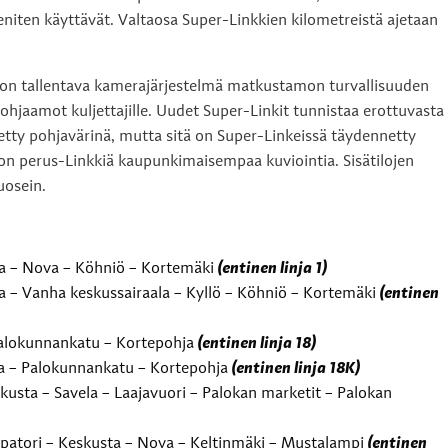
et eniten käyttävät. Valtaosa Super-Linkkien kilometreistä ajetaan
a on tallentava kamerajärjestelmä matkustamon turvallisuuden
aohjaamot kuljettajille. Uudet Super-Linkit tunnistaa erottuvasta
ytetty pohjavärinä, mutta sitä on Super-Linkeissä täydennetty
sa on perus-Linkkiä kaupunkimaisempaa kuviointia. Sisätilojen
uosein.
ta – Nova – Köhniö – Kortemäki
(entinen linja 1)
ta – Vanha keskussairaala – Kyllö – Köhniö – Kortemäki
(entinen
 Palokunnankatu – Kortepohja
(entinen linja 18)
a – Palokunnankatu – Kortepohja
(entinen linja 18K)
usta – Savela – Laajavuori – Palokan marketit – Palokan
patori – Keskusta – Nova – Keltinmäki – Mustalampi
(entinen