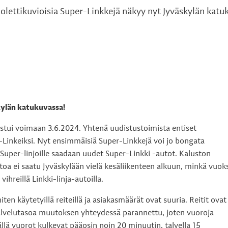
Violettikuvioisia Super-Linkkejä näkyy nyt Jyväskylän kat
kylän katukuvassa!
astui voimaan 3.6.2024. Yhtenä uudistustoimista entiset
r-Linkeiksi. Nyt ensimmäisiä Super-Linkkejä voi jo bongata
Super-linjoille saadaan uudet Super-Linkki -autot. Kaluston
a ei saatu Jyväskylään vielä kesäliikenteen alkuun, minkä vuoks
vihreillä Linkki-linja-autoilla.
ten käytetyillä reiteillä ja asiakasmäärät ovat suuria. Reitit ovat
n palvelutasoa muutoksen yhteydessä parannettu, joten vuoroja
ä vuorot kulkevat pääosin noin 20 minuutin, talvella 15