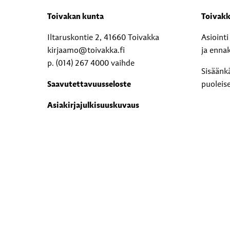
Toivakan kunta
Toivakk
Iltaruskontie 2, 41660 Toivakka
Asioint
kirjaamo@toivakka.fi
ja enna
p. (014) 267 4000 vaihde
Sisäänk
Saavutettavuusseloste
puoleis
Asiakirjajulkisuuskuvaus