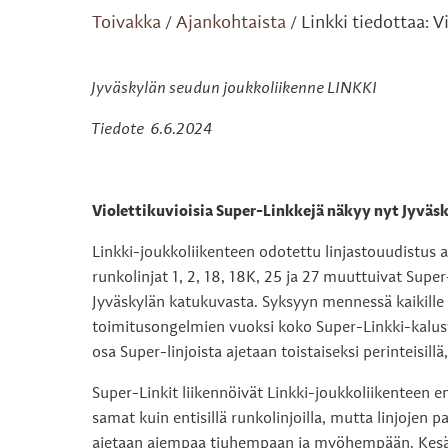
Toivakka
Ajankohtaista
Linkki tiedottaa: 
/
/
Jyväskylän seudun joukkoliikenne LINKKI
Tiedote 6.6.2024
Violettikuvioisia Super-Linkkejä näkyy nyt Jyväs
Linkki-joukkoliikenteen odotettu linjastouudistus 
runkolinjat 1, 2, 18, 18K, 25 ja 27 muuttuivat Supe
Jyväskylän katukuvasta. Syksyyn mennessä kaikille 
toimitusongelmien vuoksi koko Super-Linkki-kalusto
osa Super-linjoista ajetaan toistaiseksi perinteisillä, 
Super-Linkit liikennöivät Linkki-joukkoliikenteen eni
samat kuin entisillä runkolinjoilla, mutta linjoje
ajetaan aiempaa tiuhempaan ja myöhempään. Kesäll