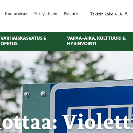
A
Kuulutukset
Yhteystiedot
Palaute
Tekstin koko
A
A
VARHAISKASVATUS &
VAPAA-AIKA, KULTTUURI &
OPETUS
HYVINVOINTI
ottaa: Violet