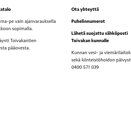
atalo
Ota yhteyttä
i ma-pe vain ajanvarauksella
Puhelinnumerot
kkoon sopimalla.
Lähetä suojattu sähköposti
äynti Toivakantien
Toivakan kunnalle
esta pääovesta.
Kunnan vesi- ja viemärilaito
sekä kiinteistöhoidon päivyst
0400 571 039