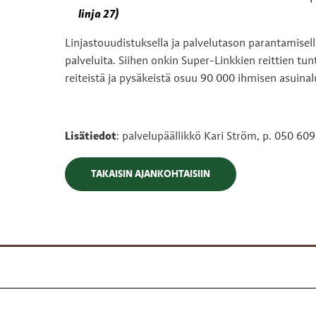
linja 27)
Linjastouudistuksella ja palvelutason parantamisel
palveluita. Siihen onkin Super-Linkkien reittien tu
reiteistä ja pysäkeistä osuu 90 000 ihmisen asuinal
Lisätiedot
: palvelupäällikkö Kari Ström, p. 050 609
TAKAISIN AJANKOHTAISIIN