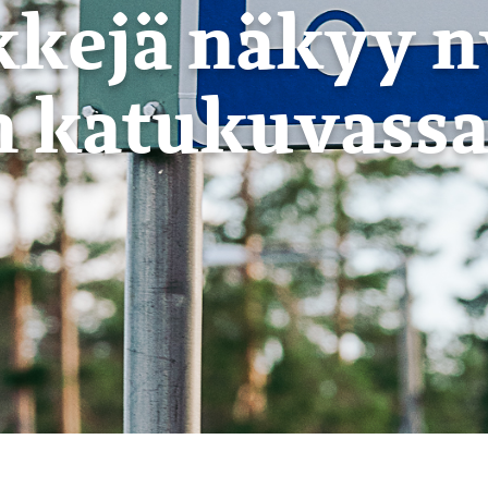
kkejä näkyy n
n katukuvass