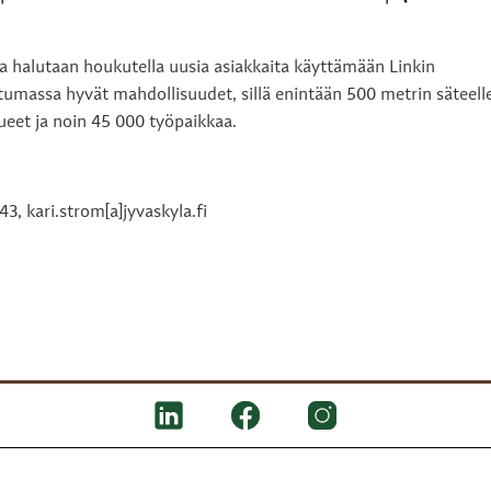
la halutaan houkutella uusia asiakkaita käyttämään Linkin
ntumassa hyvät mahdollisuudet, sillä enintään 500 metrin säteell
ueet ja noin 45 000 työpaikkaa.
43, kari.strom[a]jyvaskyla.fi