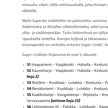
minuutin välein niillä reittiosuuksilla, joita ihmis
sähköllä.
Myös Superien sisätiloihin on panostettu: autoiss
lisäämiseksi ja ilkivallan vähentämiseksi, sekä turv
ulko- ja sisäilmeestään. Tuttu linkinvihreä on säil
ripauksella violettia. Autojen kyljissä ja takaosas
istumapenkit on verhoiltu erityisin Super-Linkki -k
Super-Linkkien linjanumerot ovat S-alkuiset:
S1
Haapaniemi – Vaajakoski – Halssila – Keskus
S2
Kaunisharju – Vaajakoski – Halssila – Keskus
linja 2)
S3
Ristikivi – Kuokkala – Lutakko – Keskusta –
S4
Nenäinniemi – Kuokkala – Lutakko – Keskust
S5
Kaakkolampi – Kangaslampi – Ahjokatu – Kesk
terveysasema
(entinen linja 25)
S6
Lehtoniemen th – Palokka – Lohikoski – Kaup