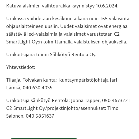
Katuvalaisimien vaihtourakka käynnistyy 10.6.2024.
Urakassa vaihdetaan kesäkuun aikana noin 155 valaisinta
ohjauslaitteineen uusiin. Uudet valaisimet ovat energiaa
säästäviä led-valaisimia ja valaisimet varustetaan C2
SmartLight Oy:n toimittamalla valaistuksen ohjauksella.
Urakoitsijana toimii Sähkötyö Rentola Oy.
Yhteystiedot:
Tilaaja, Toivakan kunta: kuntaympäristöjohtaja Jari
Lämsä, 040 630 4035
Urakoitsija sähkötyö Rentola: Joona Tapper, 050 4673221
C2 SmartLight Oy/projektinjohto/asennukset: Timo
Salonen, 040 5851637