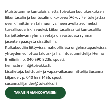
Muistutamme kuntalaisia, että Toivakan koulukeskuksen
liikuntasalin ja kuntosalin ulko-ovea (A6-ovi) ei tule jättää
ovenkiinnittimen tai muun välineen avulla avoimeksi
turvallisuusriskin vuoksi. Liikuntasalissa tai kuntosalilla
harjoittelevan ryhmän vetäjä on vastuussa ryhmän
jäsenten pääsystä sisätiloihin.
Kulkukoodiin liittyvissä mahdollisissa ongelmatapauksissa
yhteyden voi ottaa talous- ja hallintosuunnittelija Henna
Breiliniin, p. 040 590 8235, sposti:
henna.breilin@toivakka.fi.
Lisätietoja: kulttuuri- ja vapaa-aikasuunnittelija Susanna
Liljander, p. 040 553 1456, sposti:
susanna.liljander@toivakka.fi
TAKAISIN AJANKOHTAISIIN