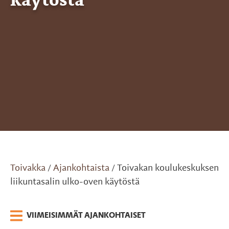
käytöstä
Toivakka
Ajankohtaista
Toivakan koulukeskuksen
/
/
liikuntasalin ulko-oven käytöstä
VIIMEISIMMÄT AJANKOHTAISET