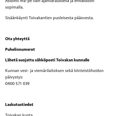
Asiointi ma-pe vain ajanvarauksella ja ennakkoon
sopimalla.
Sisäänkäynti Toivakantien puoleisesta pääovesta.
Ota yhteyttä
Puhelinnumerot
Lähetä suojattu sähköposti Toivakan kunnalle
Kunnan vesi- ja viemärilaitoksen sekä kiinteistöhoidon
päivystys:
0400 571 039
Laskutustiedot
Toivakan kunta