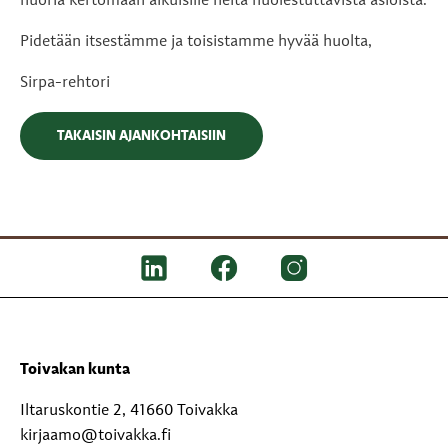
nuoria kertomaan aikuisille heitä huolestuttavista asioista.
Pidetään itsestämme ja toisistamme hyvää huolta,
Sirpa-rehtori
TAKAISIN AJANKOHTAISIIN
Toivakan kunta
Iltaruskontie 2, 41660 Toivakka
kirjaamo@toivakka.fi