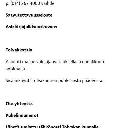
p. (014) 267 4000 vaihde
Saavutettavuusseloste
Asiakirjajulkisuuskuvaus
Toivakkatalo
Asiointi ma-pe vain ajanvarauksella ja ennakkoon
sopimalla.
Sisäänkäynti Toivakantien puoleisesta pääovesta.
Ota yhteyttä
Puhelinnumerot
Lähetä suojattu sähköposti Toivakan kunnalle