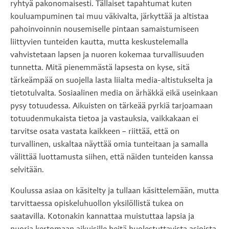
ryhtyä pakonomaisesti. Tällaiset tapahtumat kuten
kouluampuminen tai muu väkivalta, järkyttää ja altistaa
pahoinvoinnin nousemiselle pintaan samaistumiseen
liittyvien tunteiden kautta, mutta keskustelemalla
vahvistetaan lapsen ja nuoren kokemaa turvallisuuden
tunnetta. Mitä pienemmästä lapsesta on kyse, sitä
tärkeämpää on suojella lasta liialta media-altistukselta ja
tietotulvalta. Sosiaalinen media on ärhäkkä eikä useinkaan
pysy totuudessa. Aikuisten on tärkeää pyrkiä tarjoamaan
totuudenmukaista tietoa ja vastauksia, vaikkakaan ei
tarvitse osata vastata kaikkeen – riittää, että on
turvallinen, uskaltaa näyttää omia tunteitaan ja samalla
välittää luottamusta siihen, että näiden tunteiden kanssa
selvitään.
Koulussa asiaa on käsitelty ja tullaan käsittelemään, mutta
tarvittaessa opiskeluhuollon yksilöllistä tukea on
saatavilla. Kotonakin kannattaa muistuttaa lapsia ja