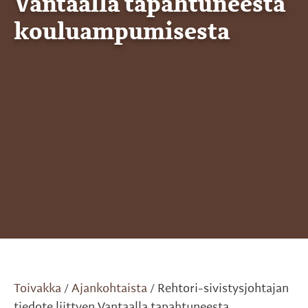
Vantaalla tapahtuneesta
kouluampumisesta
Toivakka
Ajankohtaista
Rehtori-sivistysjohtajan
/
/
tiedote liittyen Vantaalla tapahtuneesta