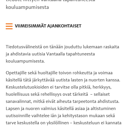
kouluampumisesta
VIIMEISIMMÄT AJANKOHTAISET
Tiedotusvälineistä on tänään jouduttu lukemaan raskaita
ja ahdistavia uutisia Vantaalla tapahtuneesta
kouluampumisesta.
Opettajille sekä huoltajille toivon rohkeutta ja voimaa
käsitellä tätä järkyttävää uutista lasten ja nuorten kanssa.
Keskustelutuokioiden ei tarvitse olla pitkiä, herkkyys,
huolellisuus sekä rehellisyys ovat tärkeitä – sellaiset
sanavalinnat, mitkä eivät aiheuta tarpeetonta ahdistusta.
Lapsen ja nuoren valmius käsitellä asiaa ja altistuminen
uutisoinnille vaihtelee iän ja kehitystason mukaan sekä
tarve keskustella on yksilöllinen – keskusteluun ei kannata