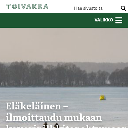
VALIKKO
Eläkeläinen –
ilmoittaudu mukaan