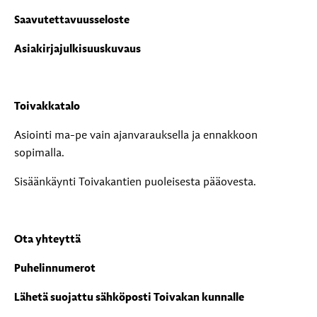
Saavutettavuusseloste
Asiakirjajulkisuuskuvaus
Toivakkatalo
Asiointi ma-pe vain ajanvarauksella ja ennakkoon
sopimalla.
Sisäänkäynti Toivakantien puoleisesta pääovesta.
Ota yhteyttä
Puhelinnumerot
Lähetä suojattu sähköposti Toivakan kunnalle