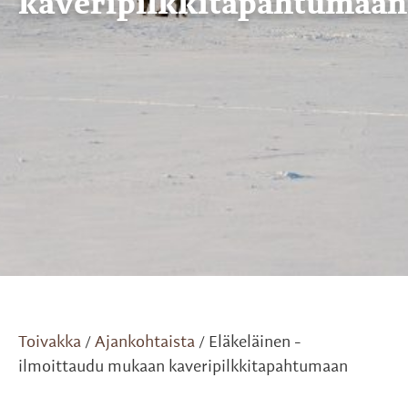
kaveripilkkitapahtumaan
Toivakka
Ajankohtaista
Eläkeläinen -
/
/
ilmoittaudu mukaan kaveripilkkitapahtumaan