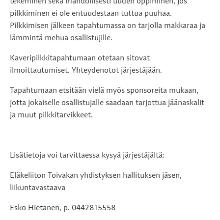
tekeminen sekä mahdollisesti uuden oppiminen, jos
pilkkiminen ei ole entuudestaan tuttua puuhaa.
Pilkkimisen jälkeen tapahtumassa on tarjolla makkaraa ja
lämmintä mehua osallistujille.
Kaveripilkkitapahtumaan otetaan sitovat
ilmoittautumiset. Yhteydenotot järjestäjään.
Tapahtumaan etsitään vielä myös sponsoreita mukaan,
jotta jokaiselle osallistujalle saadaan tarjottua jäänaskalit
ja muut pilkkitarvikkeet.
Lisätietoja voi tarvittaessa kysyä järjestäjältä:
Eläkeliiton Toivakan yhdistyksen hallituksen jäsen,
liikuntavastaava
Esko Hietanen, p. 0442815558