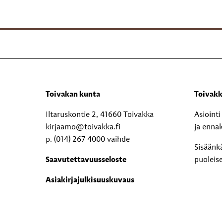
Toivakan kunta
Toivakk
Iltaruskontie 2, 41660 Toivakka
Asioint
kirjaamo@toivakka.fi
ja enna
p. (014) 267 4000 vaihde
Sisäänk
Saavutettavuusseloste
puoleis
Asiakirjajulkisuuskuvaus