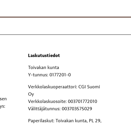
Laskutustiedot
Toivakan kunta
Y-tunnus: 0177201-0
Verkkolaskuoperaattori: CGI Suomi
Oy
ksen
Verkkolaskuosoite: 003701772010
ys:
Välittäjätunnus: 003703575029
Paperilaskut: Toivakan kunta, PL 29,
00038 Logica