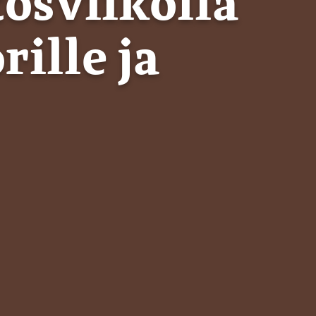
tösviikolla
ille ja