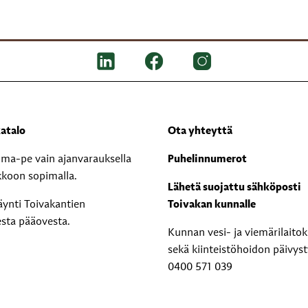
atalo
Ota yhteyttä
i ma-pe vain ajanvarauksella
Puhelinnumerot
kkoon sopimalla.
Lähetä suojattu sähköposti
äynti Toivakantien
Toivakan kunnalle
esta pääovesta.
Kunnan vesi- ja viemärilaito
sekä kiinteistöhoidon päivyst
0400 571 039