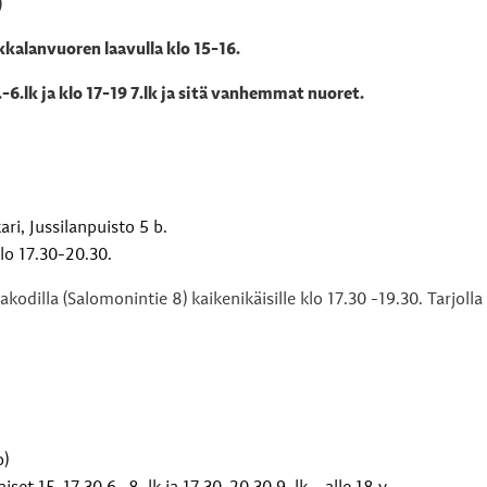
)
kalanvuoren laavulla klo 15-16.
.-6.lk ja klo 17-19 7.lk ja sitä vanhemmat nuoret.
ri, Jussilanpuisto 5 b.
lo
17.30-20.30.
odilla (Salomonintie 8) kaikenikäisille klo 17.30 -19.30. Tarjolla
b)