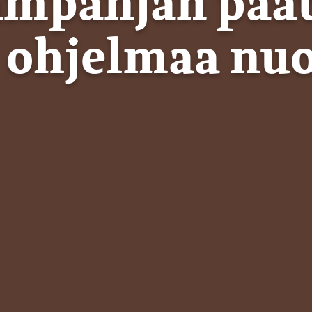
-kampanjan pää
ohjelmaa nuor