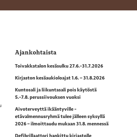
Ajankohtaista
Toivakkatalon kesäsulku 27.6.-31.7.2026
Kirjaston kesäaukioloajat 1.6. – 31.8.2026
Kuntosali ja liikuntasali pois käytöstä
5.-7.8. perussiivouksen vuoksi
u
Aivoterveyttä ikääntyville -
etävalmennusryhmä tulee jälleen syksyllä
2026 – ilmoittaudu mukaan 31.8. mennessä
Defibrillaattori hankittu kirjastolle