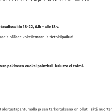
set 15-17.30 6.-8. lk ja 17.30-20.30 9. lk – alle 18 v.
ntasalissa
klo 18-22, 6.lk – alle 18 v.
eja pääsee kokeilemaan ja tietokilpailua!
Kovan pakkasen vuoksi paintball-kalusto ei toimi.
3 aloitustapahtumalla ja sen tarkoituksena on ollut lisätä nuorte