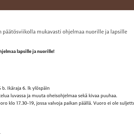
n päätösviikolla mukavasti ohjelmaa nuorille ja lapsille
jelmaa lapsille ja nuorille!
 b. Ikäraja 6. lk ylöspäin
ttelua luvassa ja muuta oheisohjelmaa sekä kivaa puuhaa.
ro klo 17.30-19, jossa valvoja paikan päällä. Vuoro ei ole suljett