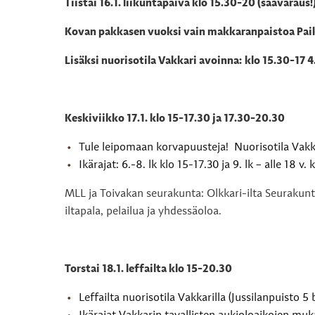
Tiistai 16.1. liikuntapäivä klo 15.30-20 (säävaraus!
Kovan pakkasen vuoksi vain makkaranpaistoa Paik
Lisäksi nuorisotila Vakkari avoinna: klo 15.30-17 4
Keskiviikko 17.1.
klo 15-17.30 ja 17.30-20.30
Tule leipomaan korvapuusteja! Nuorisotila Vakka
Ikärajat: 6.-8.
lk
klo 15-17.30
ja
9.
lk
– alle 18 v.
k
MLL ja Toivakan seurakunta: Olkkari-ilta Seurakuntak
iltapala, pelailua ja yhdessäoloa.
Torstai 18.1. leffailta klo 15-20.30
Leffailta nuorisotila Vakkarilla (Jussilanpuisto 5 