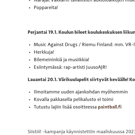
Ikärajat Vakkarin tavallisten aukioloaikojen mukai
Poppareita!
Perjantai 19.1. Koulun bileet koulukeskuksen liiku
Music Against Drugs / Riemu Finland: mm. VR-las
Herkkuja!
Bilemeininkiä ja musiikkia!
Esiintymässä: rap-artisti JuusoAJR!
Lauantai 20.1. Värikuulapelit siirtyvät keväälle! 
Ilmoitamme uuden ajankohdan myöhemmin
Kovalla pakkasella pelikalusto ei toimi
Tutustu lajiin lisää osoitteessa
paintball.fi
Siistiii! -kampanja käynnistettiin maaliskuussa 202