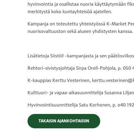
hyvinvointia ja osallistaa nuoria käyttäytymään f
merkitystä koko kuntayhteisöä ajatellen.
Kampanja on toteutettu yhteistyössä K-Market Per
nuorisovaltuuston sekä alueen yhdistysten kanssa.
Lisätietoja Siistiii! -kampanjasta ja sen päätösviikos
Rehtori-sivistysjohtaja Sirpa Orell-Pohjola, p. 050
K-kauppias Kerttu Vesterinen, kerttu.vesterinen
Kulttuuri- ja vapaa-aikasuunnittelija Susanna Lilja
Hyvinvointisuunnittelija Satu Korhonen, p. o40 19
TAKAISIN AJANKOHTAISIIN