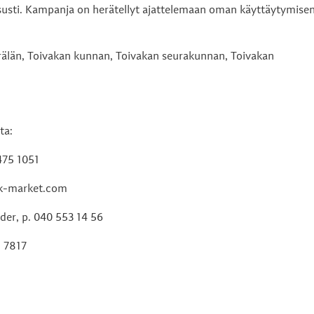
iksusti. Kampanja on herätellyt ajattelemaan oman käyttäytymise
älän, Toivakan kunnan, Toivakan seurakunnan, Toivakan
ta:
 475 1051
@k-market.com
nder, p. 040 553 14 56
2 7817