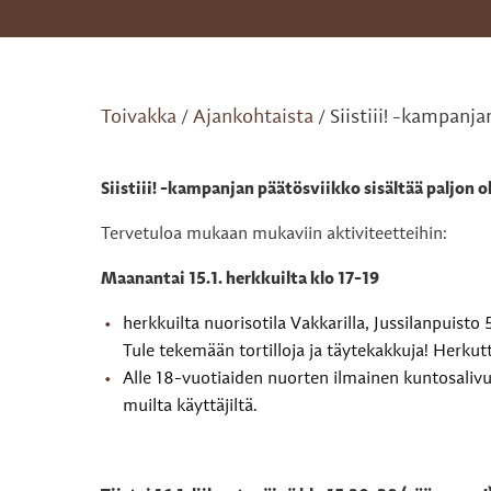
Toivakka
Ajankohtaista
Siistiii! -kampanja
/
/
Siistiii! -kampanjan päätösviikko sisältää paljon oh
Tervetuloa mukaan mukaviin aktiviteetteihin:
Maanantai 15.1. herkkuilta klo 17-19
herkkuilta nuorisotila Vakkarilla, Jussilanpuisto 5
Tule tekemään tortilloja ja täytekakkuja! Herku
Alle 18-vuotiaiden nuorten ilmainen kuntosalivuo
muilta käyttäjiltä.