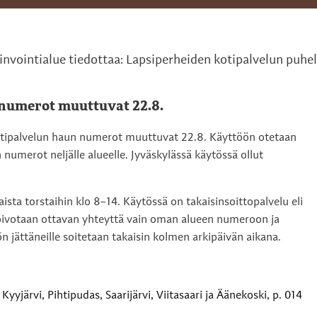
nvointialue tiedottaa: Lapsiperheiden kotipalvelun puh
numerot muuttuvat 22.8.
otipalvelun haun numerot muuttuvat 22.8. Käyttöön otetaan
numerot neljälle alueelle. Jyväskylässä käytössä ollut
ista torstaihin klo 8–14. Käytössä on takaisinsoittopalvelu eli
oivotaan ottavan yhteyttä vain oman alueen numeroon ja
jättäneille soitetaan takaisin kolmen arkipäivän aikana.
Kyyjärvi, Pihtipudas, Saarijärvi, Viitasaari ja Äänekoski, p. 014