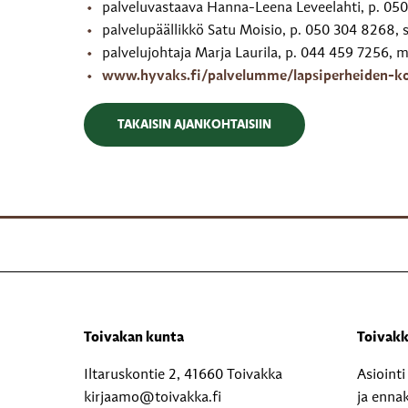
palveluvastaava Hanna-Leena Leveelahti, p. 050 
palvelupäällikkö Satu Moisio, p. 050 304 8268, s
palvelujohtaja Marja Laurila, p. 044 459 7256, ma
www.hyvaks.fi/palvelumme/lapsiperheiden-ko
TAKAISIN AJANKOHTAISIIN
Toivakan kunta
Toivakk
Iltaruskontie 2, 41660 Toivakka
Asioint
kirjaamo@toivakka.fi
ja enna