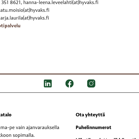
351 8621, hanna-leena.leveelahti(at)hyvaks.fi
atu.moisio(at)hyvaks.fi
rja.laurila(at)hyvaks.fi
tipalvelu
atalo
Ota yhteyttä
i ma-pe vain ajanvarauksella
Puhelinnumerot
kkoon sopimalla.