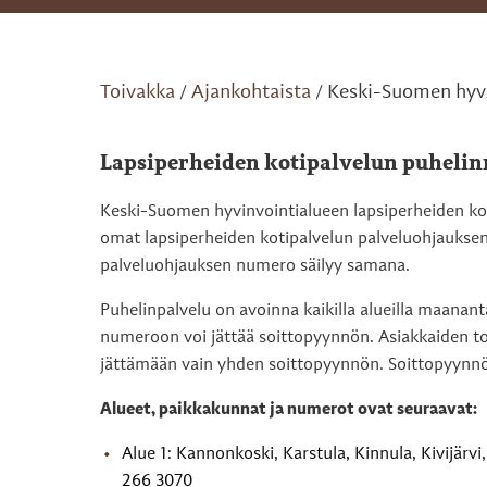
Toivakka
Ajankohtaista
Keski-Suomen hyvi
/
/
Lapsiperheiden kotipalvelun puhelin
Keski-Suomen hyvinvointialueen lapsiperheiden k
omat lapsiperheiden kotipalvelun palveluohjauksen 
palveluohjauksen numero säilyy samana.
Puhelinpalvelu on avoinna kaikilla alueilla maananta
numeroon voi jättää soittopyynnön. Asiakkaiden t
jättämään vain yhden soittopyynnön. Soittopyynnön 
Alueet, paikkakunnat ja numerot ovat seuraavat:
Alue 1: Kannonkoski, Karstula, Kinnula, Kivijärvi, 
266 3070