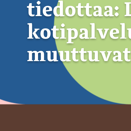
tiedottaa:
kotipalve
muuttuvat 