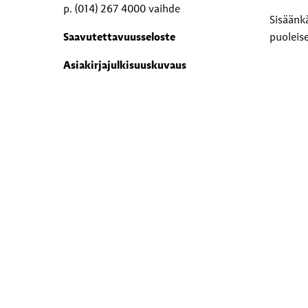
p. (014) 267 4000 vaihde
Sisäänk
Saavutettavuusseloste
puoleis
Asiakirjajulkisuuskuvaus