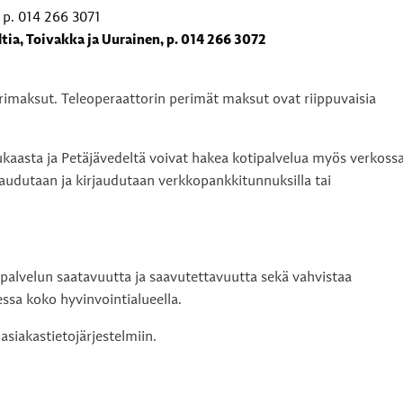
 p. 014 266 3071
tia, Toivakka ja Uurainen, p. 014 266 3072
rimaksut. Teleoperaattorin perimät maksut ovat riippuvaisia
ukaasta ja Petäjävedeltä voivat hakea kotipalvelua myös verkoss
audutaan ja kirjaudutaan verkkopankkitunnuksilla tai
alvelun saatavuutta ja saavutettavuutta sekä vahvistaa
ssa koko hyvinvointialueella.
asiakastietojärjestelmiin.