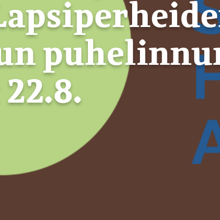
 Lapsiperheid
lun puhelinn
22.8.