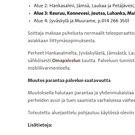
Alue 2: Hankasalmi, Jämsä, Laukaa ja Petäjävesi,
Alue 3: Keuruu, Konnevesi, Joutsa, Luhanka, Mul
Alue 4: Jyväskylä ja Muurame, p.014 266 3501
Soittaja maksaa puhelusta normaalit teleoperaatto
asiakkaan liittymäsopimuksesta.
Perheet Hankasalmelta, Jyväskylästä, Jämsästä, La
sähköisesti
Omapalvelun
kautta. Palveluun tunnist
mobiilivarmenteella.
Muutos parantaa palvelun saatavuutta
Muutoksella halutaan parantaa ja yhdenmukaistaa p
perheiden avun ja tuen saamista varhaisessa vaihee
Toteutettu aluejaottelu pohjautuu käytössä oleviin 
Lisätietoja: