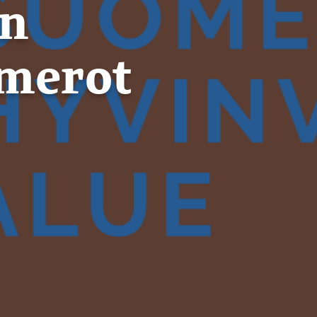
en
umerot