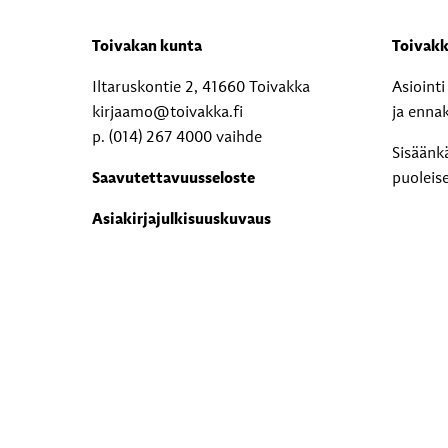
Toivakan kunta
Toivakk
Iltaruskontie 2, 41660 Toivakka
Asioint
kirjaamo@toivakka.fi
ja enna
p. (014) 267 4000 vaihde
Sisäänk
Saavutettavuusseloste
puoleis
Asiakirjajulkisuuskuvaus