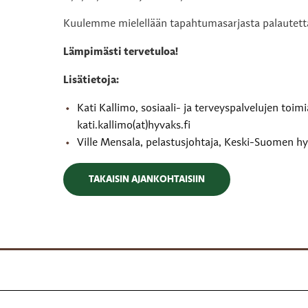
Kuulemme mielellään tapahtumasarjasta palautett
Lämpimästi tervetuloa!
Lisätietoja:
Kati Kallimo, sosiaali- ja terveyspalvelujen toi
kati.kallimo(at)hyvaks.fi
Ville Mensala, pelastusjohtaja, Keski-Suomen hyv
TAKAISIN AJANKOHTAISIIN