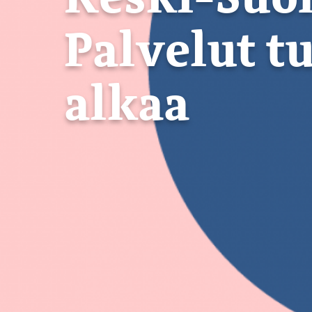
Palvelut t
alkaa