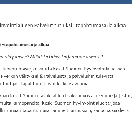
nvointialueen Palvelut tutuiksi -tapahtumasarja alkaa
i –tapahtumasarja alkaa
piiriin pääsee? Millaista tukea tarjoamme arkeesi?
i -tapahtumasarjan kautta Keski-Suomen hyvinvointialue, sen
e verkon välityksellä. Palveluista ja palveluihin tulevista
ntuntijat. Tapahtumat ovat kaikille avoimia.
kaan Keski-Suomen asukkaiden lisäksi myös alueemme järjestöt,
ä muita kumppaneita. Keski-Suomen hyvinvointialue tarjoaa
llistumaan tapahtumasarjamme tilaisuuksiin, sanoo sosiaali- ja