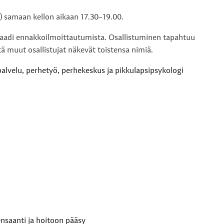
e) samaan kellon aikaan 17.30–19.00.
vaadi ennakkoilmoittautumista. Osallistuminen tapahtuu
tä muut osallistujat näkevät toistensa nimiä.
ipalvelu, perhetyö, perhekeskus ja pikkulapsipsykologi
nsaanti ja hoitoon pääsy