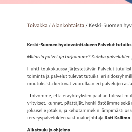
Toivakka
Ajankohtaista
Keski-Suomen hyvi
/
/
Keski-Suomen hyvinvointialueen Palvelut tutuiks
Millaisia palveluja tarjoamme? Kuinka palveluiden 
Huhti-toukokuussa järjestettävän Palvelut tutuiks
toiminta ja palvelut tulevat tutuiksi eri sidosryhmill
muutoksista kertovat vuorollaan eri palvelujen asia
-Toivomme, että etäyhteyksien päähän tulevat mu
yritykset, kunnat, päättäjät, henkilöstöämme sek
jokaiselle jotakin, ja kehotammekin lämpimästi osa
terveyspalveluiden vastuualuejohtaja
Kati Kallimo
.
Aikataulu ja ohjelma