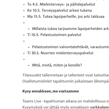
To 4.5. Mielenterveys- ja päihdepalvelut
Ke 10.5. Terveyspalvelut arkesi tukena
Ma 15.5. Tukea lapsiperheille, jos arki takkuaa
Millaista tukea tarjoamme lapsiperheiden ar
Ti 16.5. Pelastustoimen palvelut
Pelastustoimen valvontatehtävät, varautumin
Ti 30.5. Nuorten mielenterveyspalvelut
Mitä, mistä, miten ja kenelle?
Tilaisuudet tallennetaan ja tallenteet ovat katsot
Osallistumislinkit tapahtumiin julkaistaan lähemp
Kysy ennakkoon, me vastaamme
Teams Live -tapahtuman aikana on mahdollisuus es
Kysymyksiä voi jättää myös ennakkoon
verkkolom