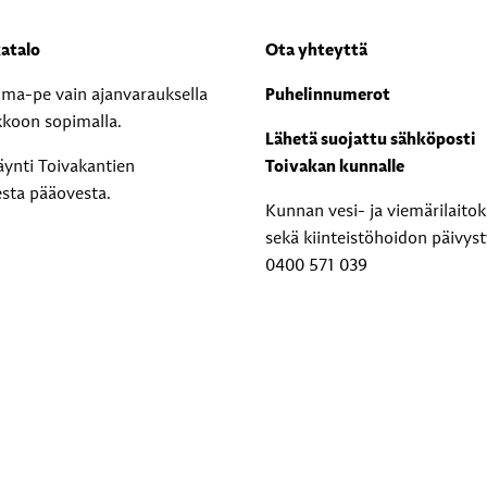
atalo
Ota yhteyttä
i ma-pe vain ajanvarauksella
Puhelinnumerot
kkoon sopimalla.
Lähetä suojattu sähköposti
äynti Toivakantien
Toivakan kunnalle
esta pääovesta.
Kunnan vesi- ja viemärilaito
sekä kiinteistöhoidon päivyst
0400 571 039