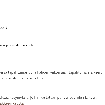
keen?
en ja väestönsuojelu
tavissa tapahtumasivulla kahden viikon ajan tapahtuman jälkeen.
änä tapahtumien ajankohtia.
ittää kysymyksiä, joihin vastataan puheenvuorojen jälkeen.
akkeen kautta.