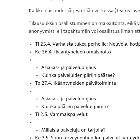
Kaikki tilaisuudet järjestetään verkossa (Teams Liv
Tilausuuksiin osallistuminen on maksutonta, eikä 
anonyymisti eli tapahtumiin voi osallistua ilman et
Ti 25.4. Varhaista tukea perheille: Neuvola, kot
Ke 26.4. Ikääntyneiden omaishoito
Asiakas- ja palveluohjaus
Kuinka palveluiden piiriin pääsee?
To 27.4. Ikääntyneiden päivätoiminta
Asiakas- ja palveluohjaus
Kuinka pääsen palvelun piiriin?
Ti 2.5. Vammaispalvelut
Millaisia palveluja on tarjolla?
Ke 3.5. Suun terveydenhuollon palvelut, yhteyde