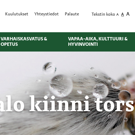
A
Kuulutukset
Yhteystiedot
Palaute
Tekstin koko
A
A
VARHAISKASVATUS &
VAPAA-AIKA, KULTTUURI &
OPETUS
HYVINVOINTI
lo kiinni tors