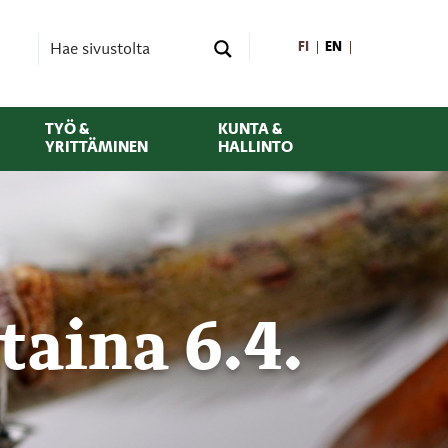
FI
EN
TYÖ &
KUNTA &
YRITTÄMINEN
HALLINTO
taina 6.4.