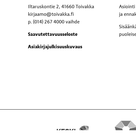
Iltaruskontie 2, 41660 Toivakka
Asioint
kirjaamo@toivakka.fi
ja enna
p. (014) 267 4000 vaihde
Sisäänk
Saavutettavuusseloste
puoleis
Asiakirjajulkisuuskuvaus