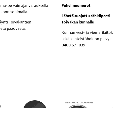
i ma-pe vain ajanvarauksella
Puhelinnumerot
kkoon sopimalla.
Lähetä suojattu sähköposti
äynti Toivakantien
Toivakan kunnalle
esta pääovesta.
Kunnan vesi- ja viemärilaito
sekä kiinteistöhoidon päivyst
0400 571 039