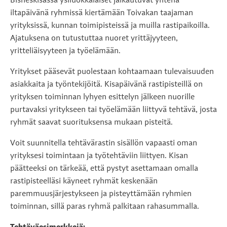
Bisneskisassa ysiluokkalaiset jalkautuvat yhtenä
iltapäivänä ryhmissä kiertämään Toivakan taajaman
yrityksissä, kunnan toimipisteissä ja muilla rastipaikoilla.
Ajatuksena on tutustuttaa nuoret yrittäjyyteen,
yritteliäisyyteen ja työelämään.
Yritykset pääsevät puolestaan kohtaamaan tulevaisuuden
asiakkaita ja työntekijöitä. Kisapäivänä rastipisteillä on
yrityksen toiminnan lyhyen esittelyn jälkeen nuorille
purtavaksi yritykseen tai työelämään liittyvä tehtävä, josta
ryhmät saavat suorituksensa mukaan pisteitä.
Voit suunnitella tehtävärastin sisällön vapaasti oman
yrityksesi toimintaan ja työtehtäviin liittyen. Kisan
päätteeksi on tärkeää, että pystyt asettamaan omalla
rastipisteelläsi käyneet ryhmät keskenään
paremmuusjärjestykseen ja pisteyttämään ryhmien
toiminnan, sillä paras ryhmä palkitaan rahasummalla.