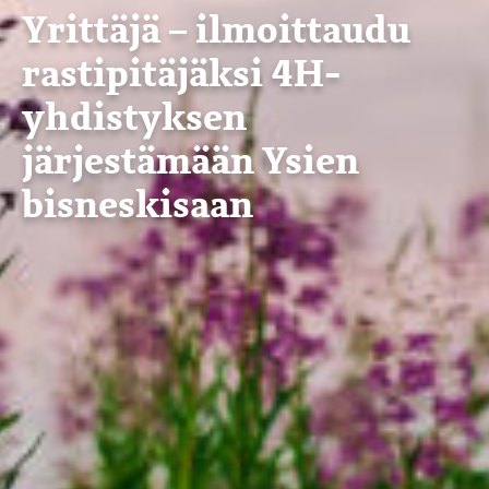
Yrittäjä – ilmoittaudu
rastipitäjäksi 4H-
yhdistyksen
järjestämään Ysien
bisneskisaan