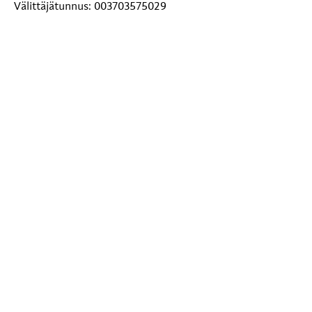
Välittäjätunnus: 003703575029
Paperilaskut: Toivakan kunta, PL 29, 00038 Logica
Lisätietoja