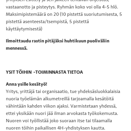
yrityksen esittely ja sen jälkeen tehtävän ohjeistus,
vastaanotto ja pisteytys. Ryhmän koko voi olla 4-5 hlö.
Maksimipistemäärä on 20 (10 pistettä suoriutumisesta, 5
pistettä asenteesta/tsempistä, 5 pistettä
käyttäytymisestä)
Ilmoittaudu rastin pitäjäksi huhtikuun puoliväliin
mennessä.
YSIT TÖIHIN -TOIMINNASTA TIETOA
Anna ysille kesätyö!
Yritys, yrittäjä tai organisaatio, tue yhdeksäsluokkalaisia
nuoria työelämän alkumetreillä tarjoamalla kesätöitä
vähintään kahden viikon ajaksi. Varmistetaan yhdessä,
ettei yksikään nuori jää ilman arvokasta työkokemusta.
Nuoren voi työllistää joko suoraan itse tai tilaamalla
nuoren töihin paikallisen 4H-yhdistyksen kautta.