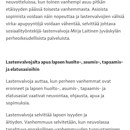
neuvotteluissa, kun toinen vanhempi asuu pitkän
etäisyyden päässä toisesta vanhemmasta. Asioista
sopimista voidaan näin nopeuttaa ja lastenvalvojien välisiä
virka-apupyyntöjä voidaan vähentää, selvittää johtava
sosiaalityöntekijä-lastenvalvoja Mirja Laitinen Jyväskylän
perheoikeudellisista palveluista.
Lastenvalvojalta apua lapsen huolto-, asumis-, tapaamis-
ja elatusasioihin
Lastenvalvoja auttaa, kun perheen vanhemmat ovat
eronneet ja lapsen huolto-, asumis-, tapaamis- ja
elatusasiat vaativat neuvontaa, ohjausta, apua ja
sopimuksia.
Lastenvalvoja selvittää lapsen isyyden ja
äitiyden. Vanhemmuus selvitetään, kun neuvolassa
tapahtuva ennakollinen vanhemmuuden tunnustaminen