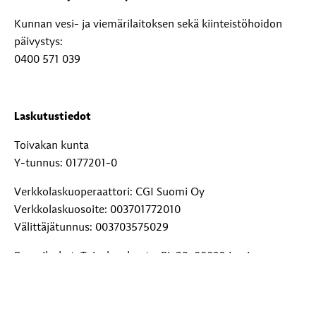
Kunnan vesi- ja viemärilaitoksen sekä kiinteistöhoidon
päivystys:
0400 571 039
Laskutustiedot
Toivakan kunta
Y-tunnus: 0177201-0
Verkkolaskuoperaattori: CGI Suomi Oy
Verkkolaskuosoite: 003701772010
Välittäjätunnus: 003703575029
Paperilaskut: Toivakan kunta, PL 29, 00038 Logica
Lisätietoja