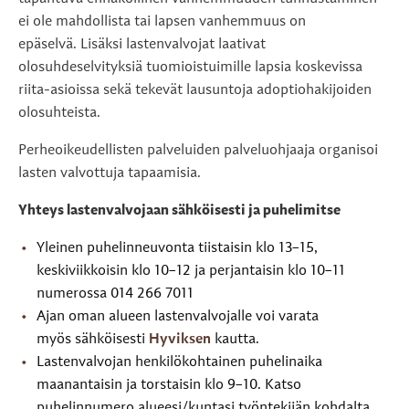
ei ole mahdollista tai lapsen vanhemmuus on
epäselvä. Lisäksi lastenvalvojat laativat
olosuhdeselvityksiä tuomioistuimille lapsia koskevissa
riita-asioissa sekä tekevät lausuntoja adoptiohakijoiden
olosuhteista.
Perheoikeudellisten palveluiden palveluohjaaja organisoi
lasten valvottuja tapaamisia.
Yhteys lastenvalvojaan sähköisesti ja puhelimitse
Yleinen puhelinneuvonta tiistaisin klo 13–15,
keskiviikkoisin klo 10–12 ja perjantaisin klo 10–11
numerossa 014 266 7011
Ajan oman alueen lastenvalvojalle voi varata
myös sähköisesti
Hyviksen
kautta.
Lastenvalvojan henkilökohtainen puhelinaika
maanantaisin ja torstaisin klo 9–10. Katso
puhelinnumero alueesi/kuntasi työntekijän kohdalta