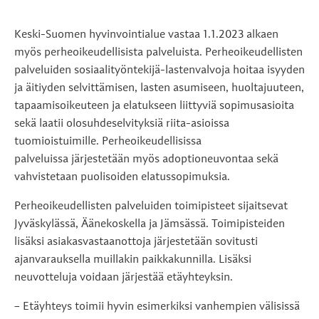
Keski-Suomen hyvinvointialue vastaa 1.1.2023 alkaen
myös perheoikeudellisista palveluista. Perheoikeudellisten
palveluiden sosiaalityöntekijä-lastenvalvoja hoitaa isyyden
ja äitiyden selvittämisen, lasten asumiseen, huoltajuuteen,
tapaamisoikeuteen ja elatukseen liittyviä sopimusasioita
sekä laatii olosuhdeselvityksiä riita-asioissa
tuomioistuimille. Perheoikeudellisissa
palveluissa järjestetään myös adoptioneuvontaa sekä
vahvistetaan puolisoiden elatussopimuksia.
Perheoikeudellisten palveluiden toimipisteet sijaitsevat
Jyväskylässä, Äänekoskella ja Jämsässä. Toimipisteiden
lisäksi asiakasvastaanottoja järjestetään sovitusti
ajanvarauksella muillakin paikkakunnilla. Lisäksi
neuvotteluja voidaan järjestää etäyhteyksin.
– Etäyhteys toimii hyvin esimerkiksi vanhempien välisissä