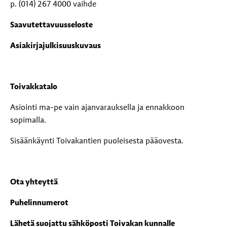
p. (014) 267 4000 vaihde
Saavutettavuusseloste
Asiakirjajulkisuuskuvaus
Toivakkatalo
Asiointi ma-pe vain ajanvarauksella ja ennakkoon
sopimalla.
Sisäänkäynti Toivakantien puoleisesta pääovesta.
Ota yhteyttä
Puhelinnumerot
Lähetä suojattu sähköposti Toivakan kunnalle