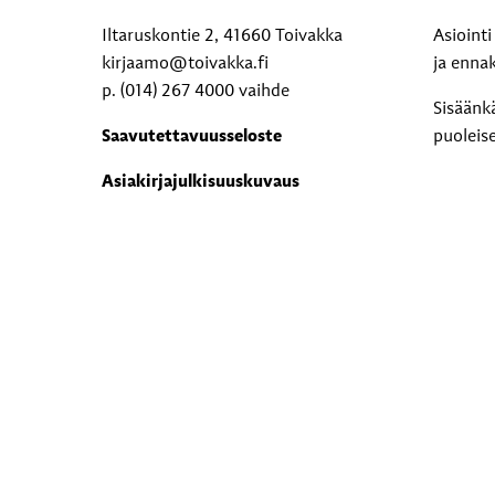
Iltaruskontie 2, 41660 Toivakka
Asioint
kirjaamo@toivakka.fi
ja enna
p. (014) 267 4000 vaihde
Sisäänk
Saavutettavuusseloste
puoleis
Asiakirjajulkisuuskuvaus