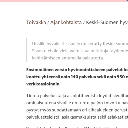
Toivakka
Ajankohtaista
Keski-Suomen hyvi
/
/
Uusille hyvaks.fi-sivuille on kerätty Keski-Suom
Sivusto ei ole vielä valmis, vaan tietoja täydenn
kehittämiseen antamalla palautetta.
Ensimmäinen versio hyvinvointialueen palvelut ko
koottu yhteensä noin 140 palvelua sekä noin 950 er
verkkoasioinnin.
Tietoa palveluista ja asiointitavoista löydät sivuil
ominaisuutena sivuille on tuotu paljon toivottu ha
pystyt myös suodattamaan eri aihealueiden perustee
palveluseteleistä, asiakasmaksuista sekä asiakastiet