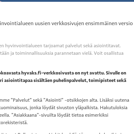
nvointialueen uusien verkkosivujen ensimmäinen versio 
en hyvinvointialueen tarjoamat palvelut sekä asiointitavat.
etään ja toiminnallisuuksia parannetaan vielä. Voit osallistua
koavasta hyvaks.fi-verkkosivusta on nyt avattu. Sivulle on
i asiointitapaa sisältäen puhelinpalvelut, toimipisteet sekä
tamme ”Palvelut” sekä ”Asiointi” -otsikkojen alta. Lisäksi uutena
kuominaisuus, jonka löydät sivuston yläpalkista. Hakutuloksia
lla. ”Asiakkaana”-sivuilta löydät tietoa esimerkiksi
orekisteristä.