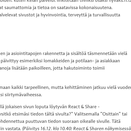
den. kuten Kelan palvelut linkitetään tiiviiksi osaksi hyvaks.fi:t
at saumattomia ja tietoa on saatavissa kokonaisuutena.
velevat sivustot ja hyvinvointia, terveyttä ja turvallisuutta
en ja asiointitapojen rakennetta ja sisältöä täsmennetään vielä
päivittyy esimerkiksi lomakkeiden ja potilaan- ja asiakkaan
anoja lisätään paikoilleen, jotta hakutoiminto toimii
aan kaikki tarpeellinen, mutta kehittäminen jatkuu vielä vuode
si siirtymävaiheessa.
lä jokaisen sivun loputa löytyvän React & Share -
tkö etsimäsi tiedon tältä sivulta?” Valitsemalla ”Osittain” tai
dennettua puuttuvan tiedon suoraan oikealle sivulle. Tätä
hin vastata.
(Päivitys 16.12. klo 10.40: React & Sharen näkymisess