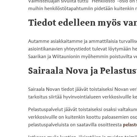
Valmisteluajan sivuilta tuttu ”Henkilöstö”-osio on 
muihin henkilöstötapahtumiin pidetään kuitenkin m
Tiedot edelleen myös van
Autamme asiakkaitamme ja ammattilaisia turvallises
asiointikanavien yhteystiedot tulevat löytymään 
Saarikan ja Wiitaunionin myöhemmin poistuvilta ve
Sairaala Nova ja Pelast
Sairaala Novan tiedot jäävät toistaiseksi Novan ve
tarkoitus siirtää hyvinvointialueen verkkosivuille
Pelastuspalvelut jäävät toistaiseksi osaksi valtakun
verkkosivuille on kuitenkin koottu paloasemien os
pelastuspalveluista on saatavilla osoitteesta
pelast