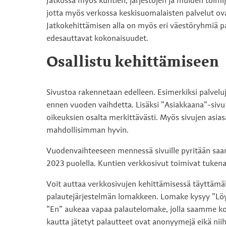
Jatkossa myös kuntien, järjestöjen ja muiden toimijoi
jotta myös verkossa keskisuomalaisten palvelut ov
Jatkokehittämisen alla on myös eri väestöryhmiä pal
edesauttavat kokonaisuudet.
Osallistu kehittämiseen
Sivustoa rakennetaan edelleen. Esimerkiksi palveluj
ennen vuoden vaihdetta. Lisäksi ”Asiakkaana”-sivu 
oikeuksien osalta merkittävästi. Myös sivujen asias
mahdollisimman hyvin.
Vuodenvaihteeseen mennessä sivuille pyritään saam
2023 puolella. Kuntien verkkosivut toimivat tukena
Voit auttaa verkkosivujen kehittämisessä täyttämäl
palautejärjestelmän lomakkeen. Lomake kysyy ”Löysi
”En” aukeaa vapaa palautelomake, jolla saamme koh
kautta jätetyt palautteet ovat anonyymejä eikä nii