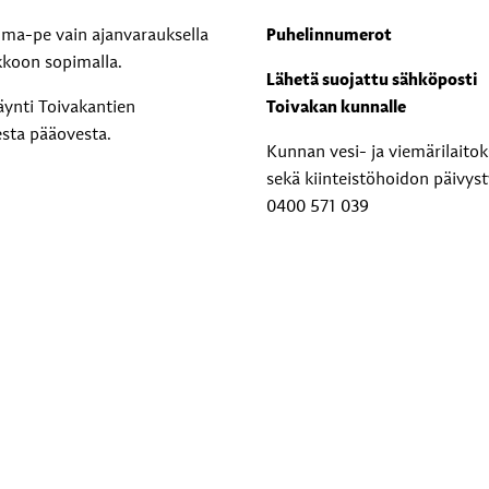
i ma-pe vain ajanvarauksella
Puhelinnumerot
kkoon sopimalla.
Lähetä suojattu sähköposti
äynti Toivakantien
Toivakan kunnalle
esta pääovesta.
Kunnan vesi- ja viemärilaito
sekä kiinteistöhoidon päivyst
0400 571 039