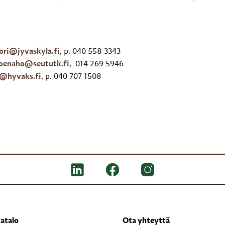
uori@jyvaskyla.fi
, p. 040 558 3343
joenaho@seututk.fi
, 014 269 5946
@hyvaks.fi
, p. 040 707 1508
atalo
Ota yhteyttä