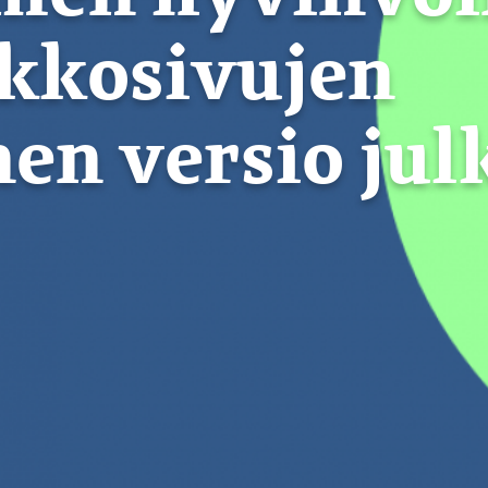
rkkosivujen
n versio jul