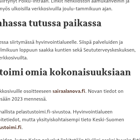
siirtynyt Polku-intraan. Linkit henkilöstön aamukahveihin ja
yös ulkoisilla verkkosivuilla joulu-tammikuun ajan.
hassa tutussa paikassa
sa siirtymässä hyvinvointialueelle. Siispä palveluiden ja
helmikuun loppuun saakka kuntien sekä Seututerveyskeskuksen,
rkkosivuilta.
ustoimi omia kokonaisuuksiaan
rkkosivuille osoitteeseen
sairaalanova.fi
. Novan tiedot on
 kesään 2023 mennessä.
nallista pelastustoimi.fi-sivustoa. Hyvinvointialueen
oitetiedot, mutta yksityiskohtaisempi tieto Keski-Suomen
ustoimi.fi
.