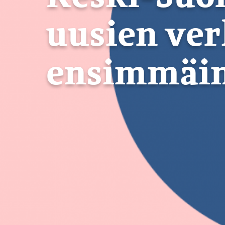
uusien ve
ensimmäine