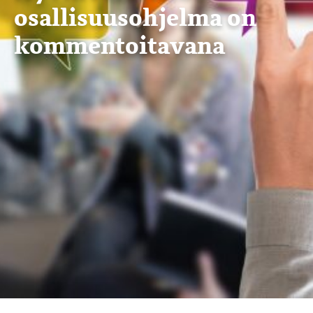
osallisuusohjelma on
kommentoitavana