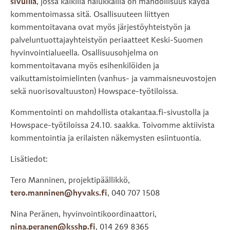
sivuilla
, jossa kaikilla halukkailla on mahdollisuus käydä
kommentoimassa sitä. Osallisuuteen liittyen
kommentoitavana ovat myös järjestöyhteistyön ja
palveluntuottajayhteistyön periaatteet Keski-Suomen
hyvinvointialueella. Osallisuusohjelma on
kommentoitavana myös esihenkilöiden ja
vaikuttamistoimielinten (vanhus- ja vammaisneuvostojen
sekä nuorisovaltuuston) Howspace-työtiloissa.
Kommentointi on mahdollista otakantaa.fi-sivustolla ja
Howspace-työtiloissa 24.10. saakka. Toivomme aktiivista
kommentointia ja erilaisten näkemysten esiintuontia.
Lisätiedot:
Tero Manninen, projektipäällikkö,
tero.manninen@hyvaks.fi
, 040 707 1508
Nina Peränen, hyvinvointikoordinaattori,
nina.peranen@ksshp.fi
, 014 269 8365