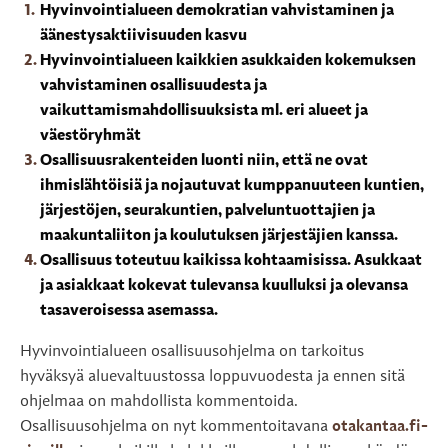
Hyvinvointialueen demokratian vahvistaminen ja
äänestysaktiivisuuden kasvu
Hyvinvointialueen kaikkien asukkaiden kokemuksen
vahvistaminen osallisuudesta ja
vaikuttamismahdollisuuksista ml. eri alueet ja
väestöryhmät
Osallisuusrakenteiden luonti niin, että ne ovat
ihmislähtöisiä ja nojautuvat kumppanuuteen kuntien,
järjestöjen, seurakuntien, palveluntuottajien ja
maakuntaliiton ja koulutuksen järjestäjien kanssa.
Osallisuus toteutuu kaikissa kohtaamisissa. Asukkaat
ja asiakkaat kokevat tulevansa kuulluksi ja olevansa
tasaveroisessa asemassa.
Hyvinvointialueen osallisuusohjelma on tarkoitus
hyväksyä aluevaltuustossa loppuvuodesta ja ennen sitä
ohjelmaa on mahdollista kommentoida.
Osallisuusohjelma on nyt kommentoitavana
otakantaa.fi-