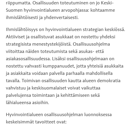
riippumatta. Osallisuuden toteutuminen on jo Keski-
Suomen hyvinvointialueen arvopohjassa: kohtaamme
ihmislähtöisesti ja yhdenvertaisesti.
Ihmislähtöisyys on hyvinvointialueen strategian keskiössä.
Aktiiviset ja osallistuvat asukkaat on nostettu yhdeksi
strategisista menestystekijöistä. Osallisuusohjelma
viitoittaa näiden toteutumista sekä asukas- että
asiakasosallisuudessa. Lisäksi osallisuusohjelmaan on
nostettu vahvasti kumppanuudet, jotta yhteisiä asukkaita
ja asiakkaita voidaan palvella parhaalla mahdollisella
tavalla. Toimivan osallisuuden kautta alueen demokratia
vahvistuu ja keskisuomalaiset voivat vaikuttaa
palvelujensa toimintaan ja kehittämiseen sekä
lähialueensa asioihin.
Hyvinvointialueen osallisuusohjelman luonnoksessa
keskeisimmät tavoitteet ovat: