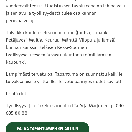
vuodenvaihteessa. Uudistuksen tavoitteena on lähipalvelu
ja sen avulla työllisyydestä tulee osa kunnan
peruspalveluja.
Toivakka kuuluu seitsemän muun (Joutsa, Luhanka,
Petäjävesi, Multia, Keuruu, Mänttä-Vilppula ja Jämsä)
kunnan kanssa Eteläisen Keski-Suomen
työllisyysalueeseen ja vastuukuntana toimii Jämsän
kaupunki.
Lämpimästi tervetuloa! Tapahtuma on suunnattu kaikille
toivakkalaisille yrittäjille. Tervetuloa myös uudet kävijät!
Lisätiedot:
Työllisyys- ja elinkeinosuunnittelija Arja Marjonen, p. 040
635 80 88
PALAA TAPAHTUMIEN SELAILUUN