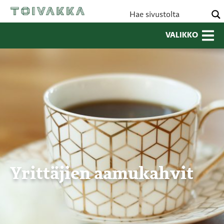
VALIKKO
Yrittäjien aamukahvit