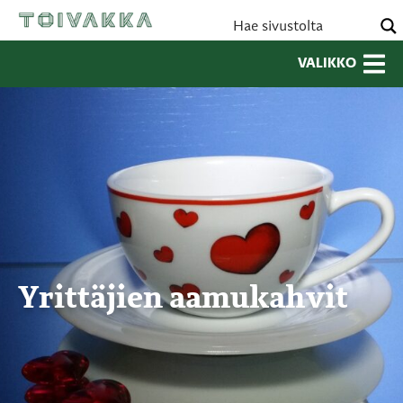
VALIKKO
Yrittäjien aamukahvit