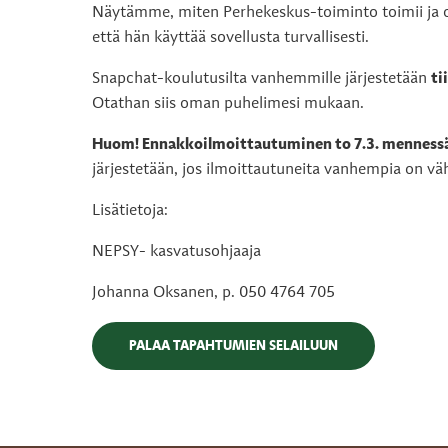
Näytämme, miten Perhekeskus-toiminto toimii ja o
että hän käyttää sovellusta turvallisesti.
Snapchat-koulutusilta vanhemmille järjestetään
ti
Otathan siis oman puhelimesi mukaan.
Huom! Ennakkoilmoittautuminen to 7.3. menness
järjestetään, jos ilmoittautuneita vanhempia on väh
Lisätietoja:
NEPSY- kasvatusohjaaja
Johanna Oksanen, p. 050 4764 705
PALAA TAPAHTUMIEN SELAILUUN