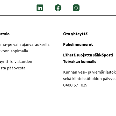
atalo
Ota yhteyttä
i ma-pe vain ajanvarauksella
Puhelinnumerot
kkoon sopimalla.
Lähetä suojattu sähköposti
äynti Toivakantien
Toivakan kunnalle
esta pääovesta.
Kunnan vesi- ja viemärilaito
sekä kiinteistöhoidon päivyst
0400 571 039