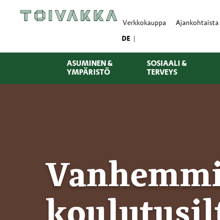
Verkkokauppa
Ajankohtaista
DE
ASUMINEN &
SOSIAALI &
YMPÄRISTÖ
TERVEYS
Vanhemmil
koulutusil