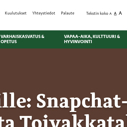
A
Kuulutukset
Yhteystiedot
Palaute
Tekstin koko
A
A
VARHAISKASVATUS &
VAPAA-AIKA, KULTTUURI &
OPETUS
HYVINVOINTI
le: Snapchat
ta Toivakkata