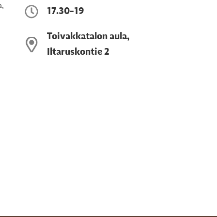
a,
17.30-19
Toivakkatalon aula,
Iltaruskontie 2