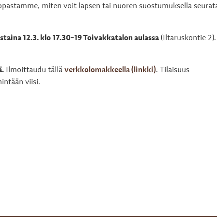
pastamme, miten voit lapsen tai nuoren suostumuksella seurat
istaina 12.3. klo 17.30-19 Toivakkatalon aulassa
(Iltaruskontie 2).
ä.
Ilmoittaudu tällä
verkkolomakkeella (linkki)
. Tilaisuus
intään viisi.