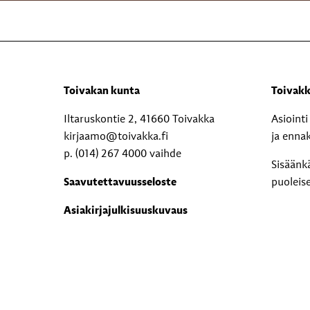
Toivakan kunta
Toivakk
Iltaruskontie 2, 41660 Toivakka
Asioint
kirjaamo@toivakka.fi
ja enna
p. (014) 267 4000 vaihde
Sisäänk
Saavutettavuusseloste
puoleis
Asiakirjajulkisuuskuvaus