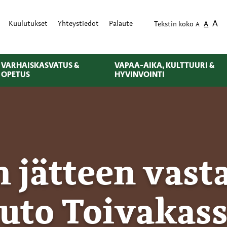
A
Kuulutukset
Yhteystiedot
Palaute
Tekstin koko
A
A
VARHAISKASVATUS &
VAPAA-AIKA, KULTTUURI &
OPETUS
HYVINVOINTI
n jätteen vast
uto Toivakas