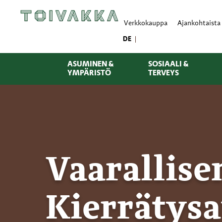
Verkkokauppa
Ajankohtaista
DE
ASUMINEN &
SOSIAALI &
YMPÄRISTÖ
TERVEYS
Vaarallise
Kierrätysa