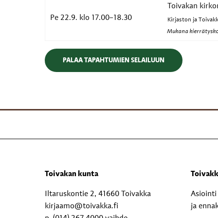
Toivakan kirko
Pe 22.9. klo 17.00–18.30
Kirjaston ja Toivak
Mukana kierrätysko
PALAA TAPAHTUMIEN SELAILUUN
Toivakan kunta
Toivakk
Iltaruskontie 2, 41660 Toivakka
Asioint
kirjaamo@toivakka.fi
ja enna