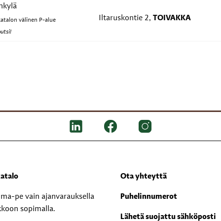
nkylä
Iltaruskontie 2,
TOIVAKKA
katalon välinen P-alue
utsi!
atalo
Ota yhteyttä
i ma-pe vain ajanvarauksella
Puhelinnumerot
kkoon sopimalla.
Lähetä suojattu sähköposti