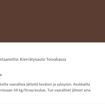
astaanotto: Kierrätysauto Toivakassa
a:
ilta vaarallisia jätteitä keväisin ja syksyisin. Asukkailta
issaan 50 kg/litraa/asukas. Tuo vaaralliset jätteet aina