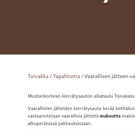
Toivakka
Tapahtuma
Vaarallisen jätteen v
/
/
Mustankorkean kierrätysauton aikataulu Toivakass
Vaarallisten jätteiden kierrätysauto kerää kotitalouks
vastaanotetaan vaarallisia jätteitä
maksutta
maksim
alkuperäisissä pakkauksissaan.