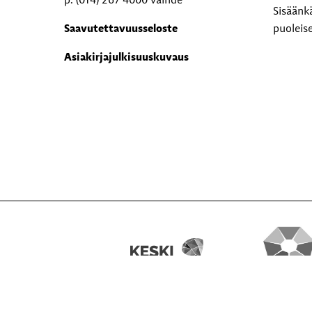
p. (014) 267 4000 vaihde
Sisäänk
Saavutettavuusseloste
puoleis
Asiakirjajulkisuuskuvaus