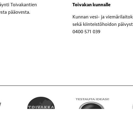
äynti Toivakantien
Toivakan kunnalle
esta pääovesta.
Kunnan vesi- ja viemärilaito
sekä kiinteistöhoidon päivyst
0400 571 039