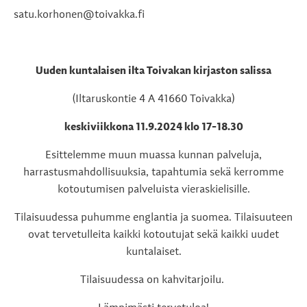
satu.korhonen@toivakka.fi
Uuden kuntalaisen ilta Toivakan kirjaston salissa
(Iltaruskontie 4 A 41660 Toivakka)
keskiviikkona 11.9.2024
klo 17-18.30
Esittelemme muun muassa kunnan palveluja,
harrastusmahdollisuuksia, tapahtumia sekä kerromme
kotoutumisen palveluista vieraskielisille.
Tilaisuudessa puhumme englantia ja suomea.
Tilaisuuteen
ovat tervetulleita kaikki kotoutujat sekä kaikki uudet
kuntalaiset.
Tilaisuudessa on kahvitarjoilu.