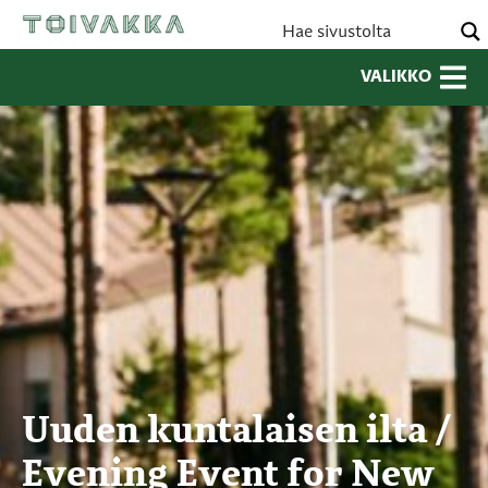
VALIKKO
Uuden kuntalaisen ilta /
Evening Event for New