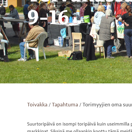
9-16
Toivakka
Tapahtuma
Torimyyjien oma suurt
/
/
Suurtoripäivä on isompi toripäivä kuin useimmilla 
markkinat. Siksipä me ollaankin koottu tämä meidän