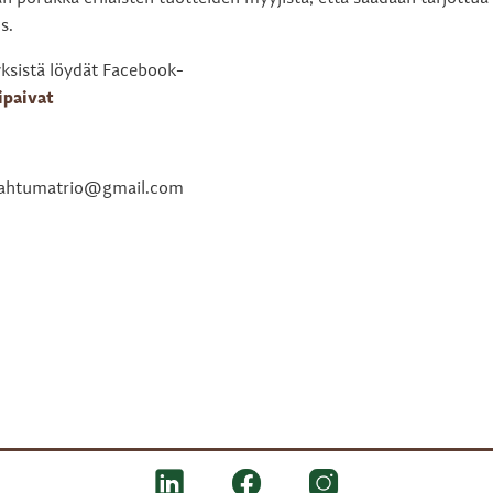
s.
tyksistä löydät Facebook-
ipaivat
 tapahtumatrio@gmail.com