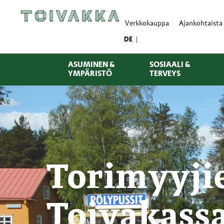
Verkkokauppa
Ajankohtaista
DE
ASUMINEN &
SOSIAALI &
YMPÄRISTÖ
TERVEYS
Torimyyji
Toivakassa