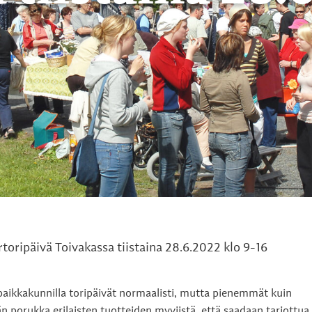
oripäivä Toivakassa tiistaina 28.6.2022 klo 9-16
paikkakunnilla toripäivät normaalisti, mutta pienemmät kuin
 porukka erilaisten tuotteiden myyjistä, että saadaan tarjottua