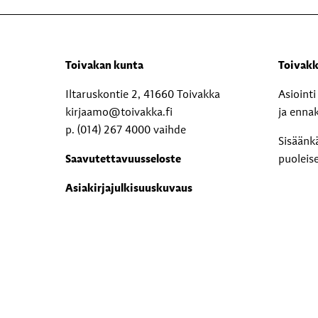
Toivakan kunta
Toivakk
Iltaruskontie 2, 41660 Toivakka
Asioint
kirjaamo@toivakka.fi
ja enna
p. (014) 267 4000 vaihde
Sisäänk
Saavutettavuusseloste
puoleis
Asiakirjajulkisuuskuvaus