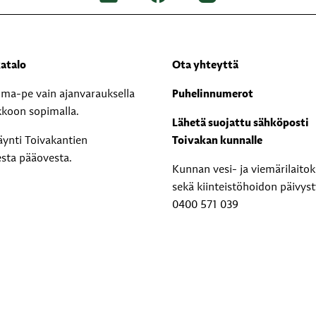
atalo
Ota yhteyttä
i ma-pe vain ajanvarauksella
Puhelinnumerot
kkoon sopimalla.
Lähetä suojattu sähköposti
äynti Toivakantien
Toivakan kunnalle
esta pääovesta.
Kunnan vesi- ja viemärilaito
sekä kiinteistöhoidon päivyst
0400 571 039