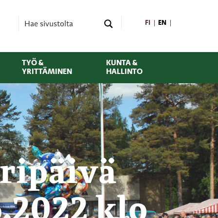
FI
EN
TYÖ &
KUNTA &
YRITTÄMINEN
HALLINTO
ripäivä
6.2022 klo