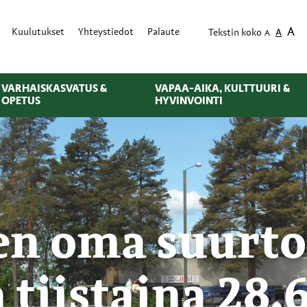
A
Kuulutukset
Yhteystiedot
Palaute
Tekstin koko
A
A
VARHAISKASVATUS &
VAPAA-AIKA, KULTTUURI &
OPETUS
HYVINVOINTI
en oma suurto
 tiistaina 28.