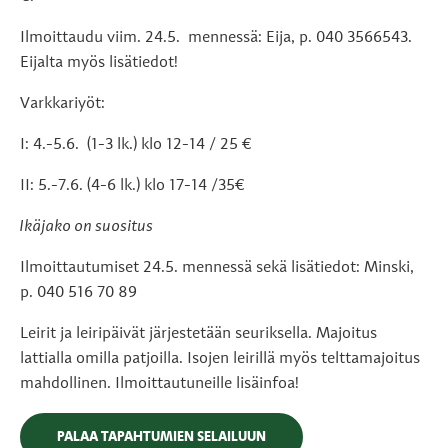
Ilmoittaudu viim. 24.5. mennessä: Eija, p. 040 3566543.
Eijalta myös lisätiedot!
Varkkariyöt:
I: 4.-5.6. (1-3 lk.) klo 12-14 / 25 €
II: 5.-7.6. (4-6 lk.) klo 17-14 /35€
Ikäjako on suositus
Ilmoittautumiset 24.5. mennessä sekä lisätiedot: Minski,
p. 040 516 70 89
Leirit ja leiripäivät järjestetään seuriksella. Majoitus
lattialla omilla patjoilla. Isojen leirillä myös telttamajoitus
mahdollinen. Ilmoittautuneille lisäinfoa!
PALAA TAPAHTUMIEN SELAILUUN