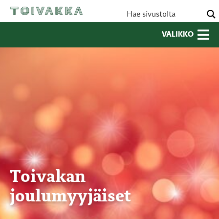
VALIKKO
Toivakan
joulumyyjäiset