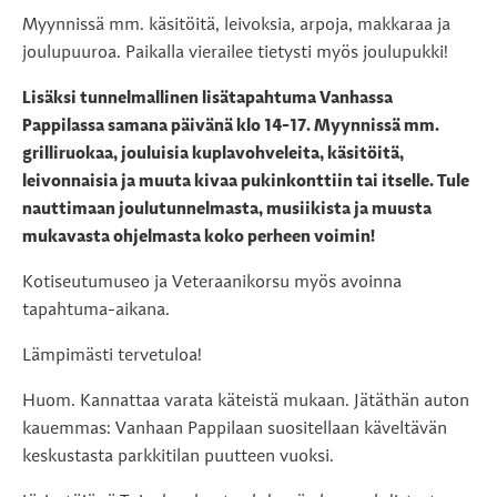
Myynnissä mm. käsitöitä, leivoksia, arpoja, makkaraa ja
joulupuuroa. Paikalla vierailee tietysti myös joulupukki!
Lisäksi tunnelmallinen lisätapahtuma Vanhassa
Pappilassa samana päivänä klo 14-17. Myynnissä mm.
grilliruokaa, jouluisia kuplavohveleita, käsitöitä,
leivonnaisia ja muuta kivaa pukinkonttiin tai itselle. Tule
nauttimaan joulutunnelmasta, musiikista ja muusta
mukavasta ohjelmasta koko perheen voimin!
Kotiseutumuseo ja Veteraanikorsu myös avoinna
tapahtuma-aikana.
Lämpimästi tervetuloa!
Huom. Kannattaa varata käteistä mukaan. Jätäthän auton
kauemmas: Vanhaan Pappilaan suositellaan käveltävän
keskustasta parkkitilan puutteen vuoksi.