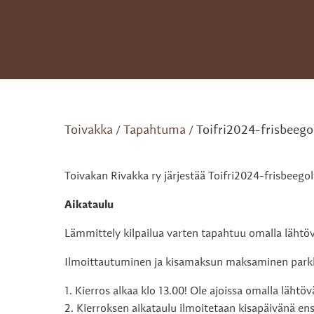
Toivakka
Tapahtuma
Toifri2024-frisbeego
/
/
Toivakan Rivakka ry järjestää Toifri2024-frisbeegol
Aikataulu
Lämmittely kilpailua varten tapahtuu omalla lähtövä
Ilmoittautuminen ja kisamaksun maksaminen parkkipa
1. Kierros alkaa klo 13.00! Ole ajoissa omalla lähtövä
2. Kierroksen aikataulu ilmoitetaan kisapäivänä en