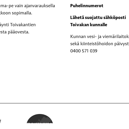
i ma-pe vain ajanvarauksella
Puhelinnumerot
kkoon sopimalla.
Lähetä suojattu sähköposti
äynti Toivakantien
Toivakan kunnalle
esta pääovesta.
Kunnan vesi- ja viemärilaito
sekä kiinteistöhoidon päivyst
0400 571 039