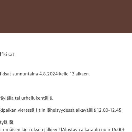
lfkisat
fkisat sunnuntaina 4.8.2024 kello 13 alkaen.
ylällä tai urheilukentällä.
ikan vieressä 1 tiin läheisyydessä aikavälillä 12.00-12.45.
ylällä!
simmäisen kierroksen jälkeen! (Alustava aikataulu noin 16.00)