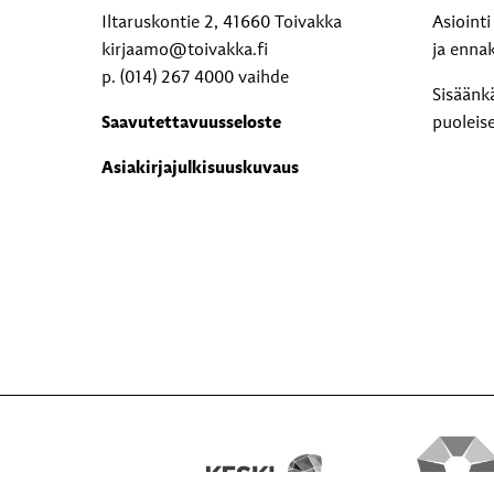
Iltaruskontie 2, 41660 Toivakka
Asioint
kirjaamo@toivakka.fi
ja enna
p. (014) 267 4000 vaihde
Sisäänk
Saavutettavuusseloste
puoleis
Asiakirjajulkisuuskuvaus