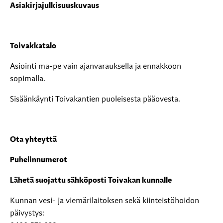
Asiakirjajulkisuuskuvaus
Toivakkatalo
Asiointi ma-pe vain ajanvarauksella ja ennakkoon
sopimalla.
Sisäänkäynti Toivakantien puoleisesta pääovesta.
Ota yhteyttä
Puhelinnumerot
Lähetä suojattu sähköposti Toivakan kunnalle
Kunnan vesi- ja viemärilaitoksen sekä kiinteistöhoidon
päivystys: