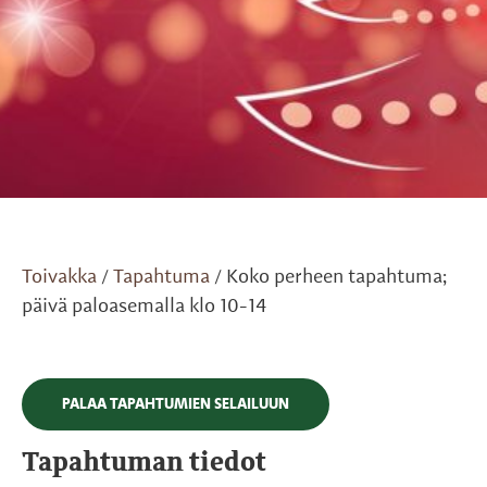
Toivakka
Tapahtuma
Koko perheen tapahtuma;
/
/
päivä paloasemalla klo 10-14
PALAA TAPAHTUMIEN SELAILUUN
Tapahtuman tiedot