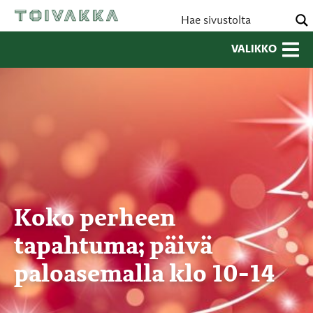
VALIKKO
Koko perheen
tapahtuma; päivä
paloasemalla klo 10-14