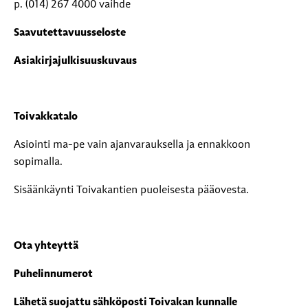
p. (014) 267 4000 vaihde
Saavutettavuusseloste
Asiakirjajulkisuuskuvaus
Toivakkatalo
Asiointi ma-pe vain ajanvarauksella ja ennakkoon
sopimalla.
Sisäänkäynti Toivakantien puoleisesta pääovesta.
Ota yhteyttä
Puhelinnumerot
Lähetä suojattu sähköposti Toivakan kunnalle