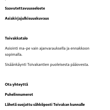
Saavutettavuusseloste
Asiakirjajulkisuuskuvaus
Toivakkatalo
Asiointi ma-pe vain ajanvarauksella ja ennakkoon
sopimalla.
Sisäänkäynti Toivakantien puoleisesta pääovesta.
Ota yhteyttä
Puhelinnumerot
Lähetä suojattu sähköposti Toivakan kunnalle