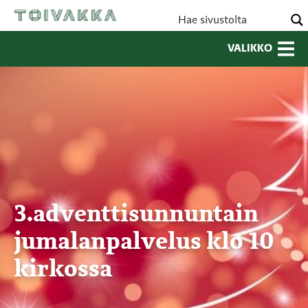
VALIKKO
3.adventtisunnuntain
jumalanpalvelus klo 10
kirkossa