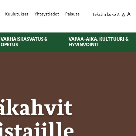
A
Kuulutukset
Yhteystiedot
Palaute
Tekstin koko
A
A
VARHAISKASVATUS &
VAPAA-AIKA, KULTTUURI &
OPETUS
HYVINVOINTI
äkahvit
tajille