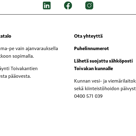
atalo
Ota yhteyttä
i ma-pe vain ajanvarauksella
Puhelinnumerot
kkoon sopimalla.
Lähetä suojattu sähköposti
äynti Toivakantien
Toivakan kunnalle
esta pääovesta.
Kunnan vesi- ja viemärilaito
sekä kiinteistöhoidon päivyst
0400 571 039