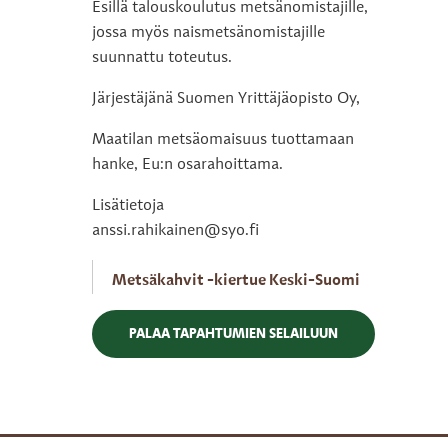
Esillä talouskoulutus metsänomistajille,
jossa myös naismetsänomistajille
suunnattu toteutus.
Järjestäjänä Suomen Yrittäjäopisto Oy,
Maatilan metsäomaisuus tuottamaan
hanke, Eu:n osarahoittama.
Lisätietoja
anssi.rahikainen@syo.fi
Metsäkahvit -kiertue Keski-Suomi
PALAA TAPAHTUMIEN SELAILUUN