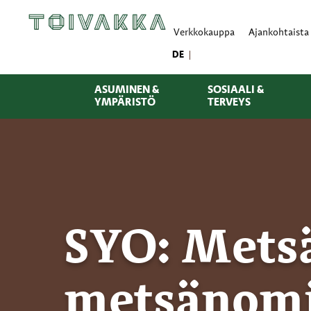
Verkkokauppa
Ajankohtaista
DE
ASUMINEN &
SOSIAALI &
YMPÄRISTÖ
TERVEYS
SYO: Mets
metsänomis