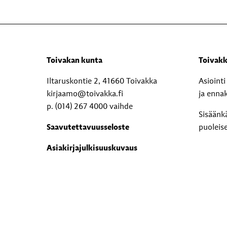
Toivakan kunta
Toivakk
Iltaruskontie 2, 41660 Toivakka
Asioint
kirjaamo@toivakka.fi
ja enna
p. (014) 267 4000 vaihde
Sisäänk
Saavutettavuusseloste
puoleis
Asiakirjajulkisuuskuvaus