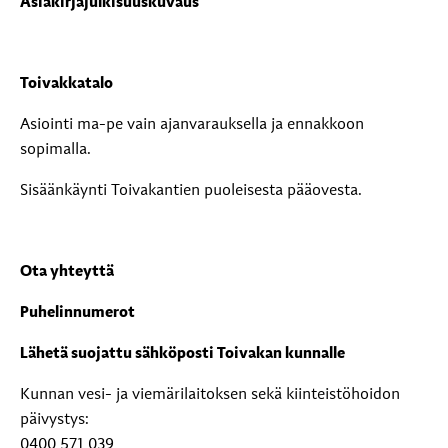
Asiakirjajulkisuuskuvaus
Toivakkatalo
Asiointi ma-pe vain ajanvarauksella ja ennakkoon
sopimalla.
Sisäänkäynti Toivakantien puoleisesta pääovesta.
Ota yhteyttä
Puhelinnumerot
Lähetä suojattu sähköposti Toivakan kunnalle
Kunnan vesi- ja viemärilaitoksen sekä kiinteistöhoidon
päivystys:
0400 571 039