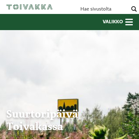
VALIKKO
Suurtoripäivä
Toivakassa