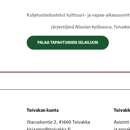
Kuljetustiedustelut kulttuuri- ja vapaa-aikasuunnitte
Järjestäjinä Nisulan kyläseura, Toivak
PALAA TAPAHTUMIEN SELAILUUN
Toivakan kunta
Toivakk
Iltaruskontie 2, 41660 Toivakka
Asioint
kirjaamo@toivakka.fi
ja enna