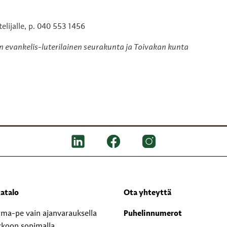
lijalle, p.
040 553 1456
an evankelis-luterilainen seurakunta ja Toivakan kunta
atalo
Ota yhteyttä
i ma-pe vain ajanvarauksella
Puhelinnumerot
kkoon sopimalla.