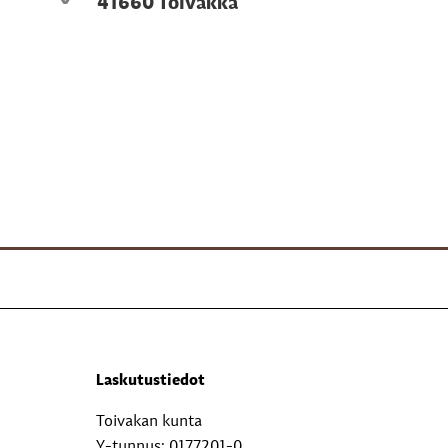
41660 Toivakka
Laskutustiedot
Toivakan kunta
Y-tunnus: 0177201-0