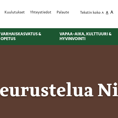
A
Kuulutukset
Yhteystiedot
Palaute
Tekstin koko
A
A
VARHAISKASVATUS &
VAPAA-AIKA, KULTTUURI &
OPETUS
HYVINVOINTI
seurustelua N