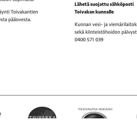
Lähetä suojattu sähköposti
äynti Toivakantien
Toivakan kunnalle
esta pääovesta.
Kunnan vesi- ja viemärilaito
sekä kiinteistöhoidon päivyst
0400 571 039