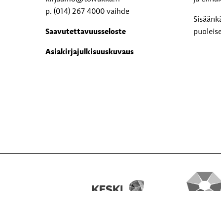
p. (014) 267 4000 vaihde
Sisäänk
Saavutettavuusseloste
puoleis
Asiakirjajulkisuuskuvaus