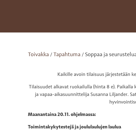
Toivakka
Tapahtuma
Soppaa ja seurustelu
/
/
Kaikille avoin tilaisuus järjestetään 
Tilaisuudet alkavat ruokailulla (hinta 8 e). Paikalla 
ja vapaa-aikasuunnittelija Susanna Liljander. S
hyvinvointis
Maanantaina 20.11. ohjelmassa:
Toimintakykytestejä ja joululaulujen laulua