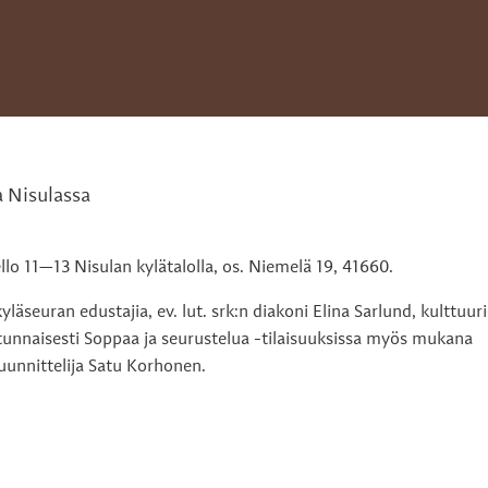
a Nisulassa
kello 11—13 Nisulan kylätalolla, os. Niemelä 19, 41660.
kyläseuran edustajia, ev. lut. srk:n diakoni Elina Sarlund, kulttuuri
atunnaisesti Soppaa ja seurustelua -tilaisuuksissa myös mukana
uunnittelija Satu Korhonen.