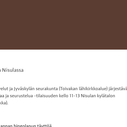
a Nisulassa
lut ja Jyväskylän seurakunta (Toivakan lähikirkkoalue) järjestäv
 ja seurustelua -tilaisuuden kello 11-13 Nisulan kylätalon
kka).
rannan bingolapun täyttöä