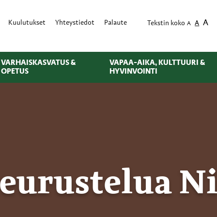
A
Kuulutukset
Yhteystiedot
Palaute
Tekstin koko
A
A
VARHAISKASVATUS &
VAPAA-AIKA, KULTTUURI &
OPETUS
HYVINVOINTI
seurustelua N