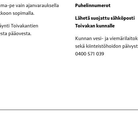
i ma-pe vain ajanvarauksella
Puhelinnumerot
kkoon sopimalla.
Lähetä suojattu sähköposti
äynti Toivakantien
Toivakan kunnalle
esta pääovesta.
Kunnan vesi- ja viemärilaito
sekä kiinteistöhoidon päivyst
0400 571 039