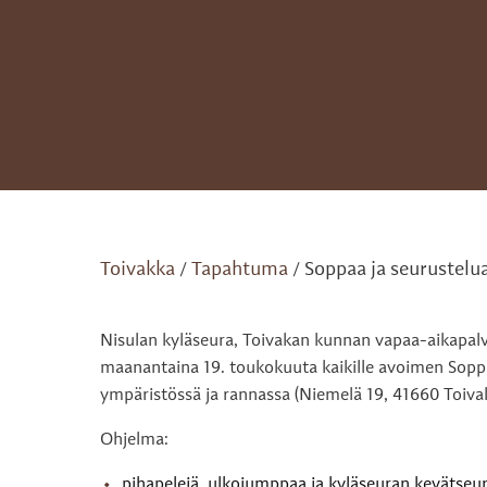
Toivakka
Tapahtuma
Soppaa ja seurustelu
/
/
Nisulan kyläseura, Toivakan kunnan vapaa-aikapalve
maanantaina 19. toukokuuta kaikille avoimen Soppaa
ympäristössä ja rannassa (Niemelä 19, 41660 Toiva
Ohjelma:
pihapelejä, ulkojumppaa ja kyläseuran kevätseu