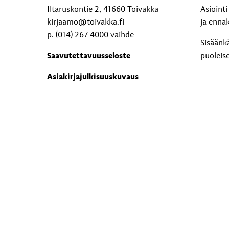
Iltaruskontie 2, 41660 Toivakka
Asioint
kirjaamo@toivakka.fi
ja enna
p. (014) 267 4000 vaihde
Sisäänk
Saavutettavuusseloste
puoleis
Asiakirjajulkisuuskuvaus