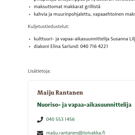
maksuttomat makkarat grillistä
kahvia ja muurinpohjalettu, vapaaehtoinen mak
Kuljetustiedustelut:
kulttuuri- ja vapaa-aikasuunnittelija Susanna Li
diakoni Elina Sarlund: 040 716 4221
Lisätietoja:
Maiju Rantanen
Nuoriso- ja vapaa-aikasuunnittelija
040 553 1456
maiju.rantanen@toivakka.fi