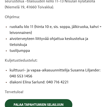
seurustelua -tilaisuuden kello 11-13 Nisulan kylätalolla
(Niemelä 19, 41660 Toivakka).
Ohjelma:
ruokailu klo 11 (hinta 10 e, sis. soppa, jälkiruoka, kahvi +
leivonnainen)
aivoterveyteen liittyvää ohjattua keskustelua ja
tietoiskuja
tuolijumppa
Kuljetustiedustelut:
kulttuuri- ja vapaa-aikasuunnittelija Susanna Liljander:
040 553 1456
diakoni Elina Sarlund:
040 716 4221
Tervetuloa!
PALAA TAPAHTUMIEN SELAILUUN