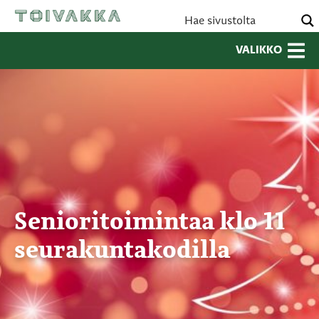
VALIKKO
Senioritoimintaa klo 11
seurakuntakodilla