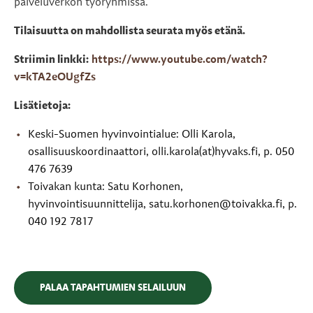
palveluverkon työryhmissä.
Tilaisuutta on mahdollista seurata myös etänä.
Striimin linkki:
https://www.youtube.com/watch?
v=kTA2eOUgfZs
Lisätietoja:
Keski-Suomen hyvinvointialue: Olli Karola,
osallisuuskoordinaattori, olli.karola(at)hyvaks.fi, p. 050
476 7639
Toivakan kunta: Satu Korhonen,
hyvinvointisuunnittelija, satu.korhonen@toivakka.fi, p.
040 192 7817
PALAA TAPAHTUMIEN SELAILUUN