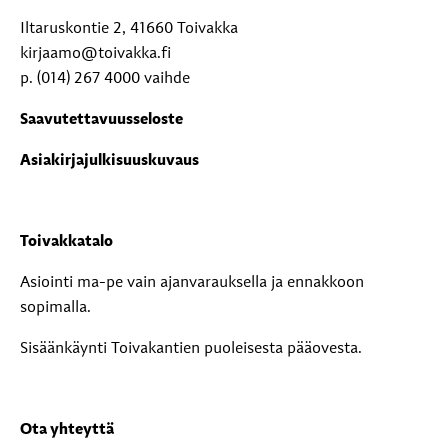
Iltaruskontie 2, 41660 Toivakka
kirjaamo@toivakka.fi
p. (014) 267 4000 vaihde
Saavutettavuusseloste
Asiakirjajulkisuuskuvaus
Toivakkatalo
Asiointi ma-pe vain ajanvarauksella ja ennakkoon
sopimalla.
Sisäänkäynti Toivakantien puoleisesta pääovesta.
Ota yhteyttä