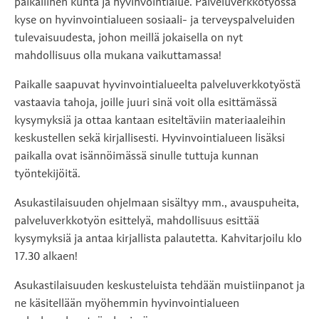
paikallinen kunta ja hyvinvointialue. Palveluverkkotyössä
kyse on hyvinvointialueen sosiaali- ja terveyspalveluiden
tulevaisuudesta, johon meillä jokaisella on nyt
mahdollisuus olla mukana vaikuttamassa!
Paikalle saapuvat hyvinvointialueelta palveluverkkotyöstä
vastaavia tahoja, joille juuri sinä voit olla esittämässä
kysymyksiä ja ottaa kantaan esiteltäviin materiaaleihin
keskustellen sekä kirjallisesti. Hyvinvointialueen lisäksi
paikalla ovat isännöimässä sinulle tuttuja kunnan
työntekijöitä.
Asukastilaisuuden ohjelmaan sisältyy mm., avauspuheita,
palveluverkkotyön esittelyä, mahdollisuus esittää
kysymyksiä ja antaa kirjallista palautetta. Kahvitarjoilu klo
17.30 alkaen!
Asukastilaisuuden keskusteluista tehdään muistiinpanot ja
ne käsitellään myöhemmin hyvinvointialueen