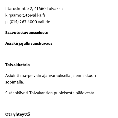
Iltaruskontie 2, 41660 Toivakka
kirjaamo@toivakka.fi
p. (014) 267 4000 vaihde
Saavutettavuusseloste
Asiakirjajulkisuuskuvaus
Toivakkatalo
Asiointi ma-pe vain ajanvarauksella ja ennakkoon
sopimalla.
Sisäänkäynti Toivakantien puoleisesta pääovesta.
Ota yhteyttä